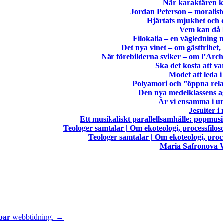
När karaktären k
Jordan Peterson – moralist
Hjärtats mjukhet och 
Vem kan då 
Filokalia – en vägledning
Det nya vinet – om gästfrihet
När förebilderna sviker – om l’Arc
Ska det kosta att va
Modet att leda i
Polyamori och ”öppna relat
Den nya medelklassens a
Är vi ensamma i u
Jesuiter 
Ett musikaliskt parallellsamhälle: popmusi
Teologer samtalar | Om ekoteologi, processfilos
Teologer samtalar | Om ekoteologi, proce
Maria Safronova 
bar
webbtidning. →