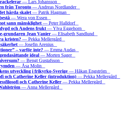
rackelerar
— Lars Johansson
en från Toronto
— Andreas Nordlander
det hårda skalet
— Patrik Hagman
bestå
— Wera von Essen
 mot sann mänsklighet
— Peter Halldorf
, dygd och Andens frukt
— Ylva Eggehorn
he-grundaren Jean Vanier
— Elisabeth Sandlund
ra kristen?
— Pekka Mellergård
 säkerhet
— Josefin Arenius
ioner” – varför inte?
— Emma Audas
gendasättande ideal
— Morten Sager
niversum?
— Bengt Gustafsson
i rymden
— Åsa Molin
kens utveckling i frikyrko-Sverige
— Håkan Engström
ofi och Catherine Keller (introduktion)
— Pekka Mellergård
ssfilosofi och Catherine Keller
— Pekka Mellergård
Wahlström
— Anna Mellergård