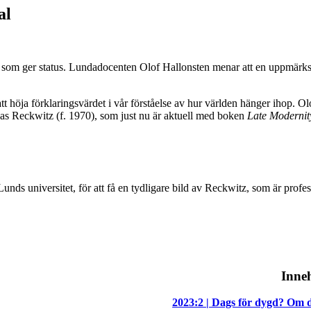
al
ten som ger status. Lundadocenten Olof Hallonsten menar att en uppmärks
tt höja förklaringsvärdet i vår förståelse av hur världen hänger ihop. O
eas Reckwitz (f. 1970), som just nu är aktuell med boken
Late Modernit
nds universitet, för att få en tydligare bild av Reckwitz, som är profe
Inneh
2023:2 | Dags för dygd? Om