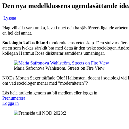
Den nya medelklassens agendasättande ide
Lyssna
Idag vill alla vara unika, leva i nuet och ha sjävförverkligande arbe
en hel del annat.
Sociologin kallas ibland
modernitetens vetenskap. Den strävar efter a
att en som lyckas särskilt bra med detta är den tyske sociologen Andr
kollegan Hartmut Rosa diskuterar samtidens utmaningar.
Maria Safronova Wahlström, Streets on Fire View
NODs Morten Sager träffade Olof Hallonsten, docent i sociologi vid Lu
om vad sociologer menar med ”moderniteten”?
Läs hela artikeln genom att bli medlem eller logga in.
Prenumerera
Logga in