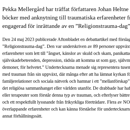
Pekka Mellergård har träffat författaren Johan Heltne 
böcker med anknytning till traumatiska erfarenheter f
engagerad för inrättande av en ”Religionstrauma-dag”
Den 24 maj 2023 publicerade Aftonbladet en debattartikel med förslag 
”Religionstrauma-dag”. Den var underskriven av 89 personer uppväxta
erfarenheter som lett till ”ångset, känslor av skuld och skam, panikatta
självskadebeteenden, depression, rädsla att komma ut som gay, självmo
demoner, för helvetet.” Undertecknarna menade sig representera tusen
med trauman från sin uppväxt, där många efter att ha lämnat kyrkan fö
familjerelationer och sociala nätverk och hamnar i ett ”mellanförskap”
det religiösa sammanhanget eller världen utanför. De drabbade har haft 
eller terapeuter som förstår denna typ av trauman, och efterlyser bättre
och ett respektfullt lyssnande från frikyrkliga företrädare. Flera av 
överlappande erfarenheter och kan känna förståelse för undertecknarna
annat förhållningssätt.