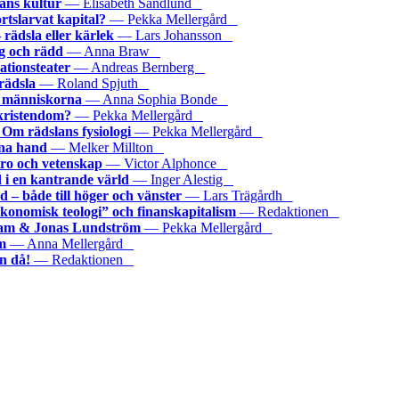
lans kultur
— Elisabeth Sandlund
ortslarvat kapital?
— Pekka Mellergård
 rädsla eller kärlek
— Lars Johansson
ig och rädd
— Anna Braw
tionsteater
— Andreas Bernberg
rädsla
— Roland Spjuth
a människorna
— Anna Sophia Bonde
kristendom?
— Pekka Mellergård
? Om rädslans fysiologi
— Pekka Mellergård
na hand
— Melker Millton
tro och vetenskap
— Victor Alphonce
 i en kantrande värld
— Inger Alestig
 – både till höger och vänster
— Lars Trägårdh
konomisk teologi” och finanskapitalism
— Redaktionen
stam & Jonas Lundström
— Pekka Mellergård
m
— Anna Mellergård
än då!
— Redaktionen