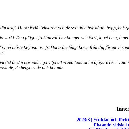
å din kraft. Herre förlåt tvivlarna och de som inte har något hopp, och g
din värld. Den plågas fruktansvärt av hunger och törst, inget hem, inget 
, vi måste beﬁnna oss fruktansvärt långt borta från dig för att vi som 
re.
m det är din barmhärtiga vilja att vi ska falla ännu djupare ner i vatt
förtvivlade, de bekymrade och lidande.
Inneh
2023:3 | Fruktan och förtr
Flytande rädsla i 