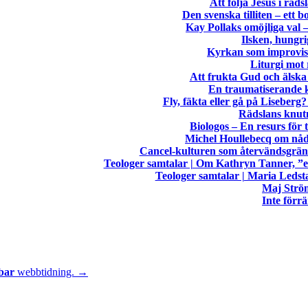
Att följa Jesus i räds
Den svenska tilliten – ett b
Kay Pollaks omöjliga val –
Ilsken, hungr
Kyrkan som improvisa
Liturgi mot 
Att frukta Gud och älsk
En traumatiserande 
Fly, fäkta eller gå på Liseberg
Rädslans knut
Biologos – En resurs för 
Michel Houllebecq om nåd
Cancel-kulturen som återvändsgränd
Teologer samtalar | Om Kathryn Tanner, ”e
Teologer samtalar | Maria Led
Maj Strö
Inte förr
bar
webbtidning. →