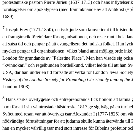
protestantiske pastorn Pierre Jurieu (1637-1713) och hans inflytelseri
förutsägelser om apokalypsen (med framräknande av att Antikrist (=på
1689).
7
Joseph Frey (1771-1850), en tysk jude som konverterat till kristendo
en framgånsrik företrädare för organisationen, och reste runt i hela land
att satsa tid och pengar på att evangelisera det judiska folket. Han lyc
mycket pengar till organisationen, vilket bland annt möjliggjorde inkö
London för grundande av ”Palestine Place”. Men han visade sig också
”kvinnokarl” och regelbunden bordellkund, vilket ledde till att han över
USA, där han under en tid fortsatte att verka för London Jews Socie
History of the London Society for Promoting Christianity among the
London 1908).
8
Hans starka övertygelse och entreprenöranda fick honom att lämna g
barn för att i sin välutrustade hästdroska 1817 ge sig iväg på en tur he
Syftet med resan var att övertyga tsar Alexander I (1777-1825) om vär
nödvändiga förutsättningar för att judarna skulle kunna återvända till
han en mycket välvillig tsar med stort intresse för Bibelns profetior o