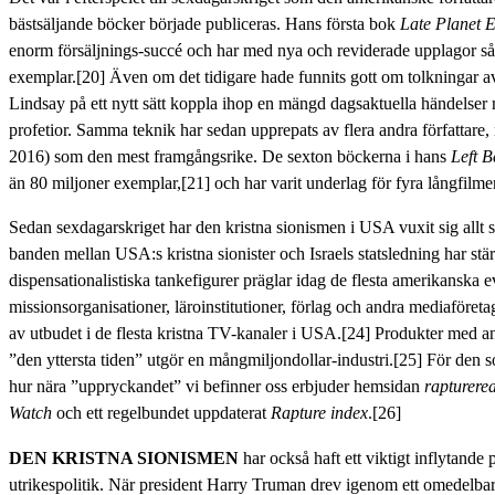
bästsäljande böcker började publiceras. Hans första bok
Late Planet 
enorm försäljnings-succé och har med nya och reviderade upplagor sål
exemplar.[20] Även om det tidigare hade funnits gott om tolkningar a
Lindsay på ett nytt sätt koppla ihop en mängd dagsaktuella händelser
profetior. Samma teknik har sedan upprepats av flera andra författa
2016) som den mest framgångsrike. De sexton böckerna i hans
Left B
än 80 miljoner exemplar,[21] och har varit underlag för fyra långfilme
Sedan sexdagarskriget har den kristna sionismen i USA vuxit sig allt s
banden mellan USA:s kristna sionister och Israels statsledning har stä
dispensationalistiska tankefigurer präglar idag de flesta amerikanska 
missionsorganisationer, läroinstitutioner, förlag och andra mediaföretag
av utbudet i de flesta kristna TV-kanaler i USA.[24] Produkter med ank
”den yttersta tiden” utgör en mångmiljondollar-industri.[25] För den so
hur nära ”uppryckandet” vi befinner oss erbjuder hemsidan
rapturere
Watch
och ett regelbundet uppdaterat
Rapture index
.[26]
DEN KRISTNA SIONISMEN
har också haft ett viktigt inflytande
utrikespolitik. När president Harry Truman drev igenom ett omedelba