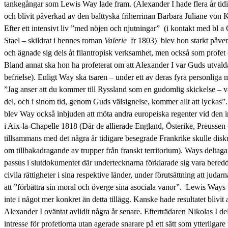
tankegångar som Lewis Way lade fram. (Alexander I hade flera år tidig
och blivit påverkad av den balttyska friherrinan Barbara Juliane von
Efter ett intensivt liv ”med nöjen och njutningar” (i kontakt med bl 
Stael – skildrat i hennes roman
Valerie
fr 1803) blev hon starkt påve
och ägnade sig dels åt filantropisk verksamhet, men också som profet
Bland annat ska hon ha profeterat om att Alexander I var Guds utvald
befrielse). Enligt Way ska tsaren – under ett av deras fyra personlig
”Jag anser att du kommer till Ryssland som en gudomlig skickelse – v
del, och i sinom tid, genom Guds välsignelse, kommer allt att lyckas”
blev Way också inbjuden att möta andra europeiska regenter vid den i
i Aix-la-Chapelle 1818 (Där de allierade England, Österike, Preussen
tillsammans med det några år tidigare besegrade Frankrike skulle disk
om tillbakadragande av trupper från franskt territorium). Ways deltaga
passus i slutdokumentet där undertecknarna förklarade sig vara beredda
civila rättigheter i sina respektive länder, under förutsättning att juda
att ”förbättra sin moral och överge sina asociala vanor”. Lewis Ways 
inte i något mer konkret än detta tillägg. Kanske hade resultatet blivi
Alexander I oväntat avlidit några år senare. Efterträdaren Nikolas I de
intresse för profetiorna utan agerade snarare på ett sätt som ytterligar