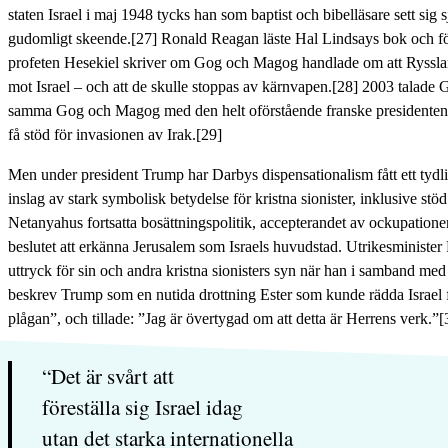
staten Israel i maj 1948 tycks han som baptist och bibelläsare sett sig sj
gudomligt skeende.[27] Ronald Reagan läste Hal Lindsays bok och för
profeten Hesekiel skriver om Gog och Magog handlade om att Rysslan
mot Israel – och att de skulle stoppas av kärnvapen.[28] 2003 talad
samma Gog och Magog med den helt oförstående franske presidenten Ja
få stöd för invasionen av Irak.[29]
Men under president Trump har Darbys dispensationalism fått ett tyd
inslag av stark symbolisk betydelse för kristna sionister, inklusive stöd
Netanyahus fortsatta bosättningspolitik, accepterandet av ockupatio
beslutet att erkänna Jerusalem som Israels huvudstad. Utrikesminister
uttryck för sin och andra kristna sionisters syn när han i samband med
beskrev Trump som en nutida drottning Ester som kunde rädda Israel 
plågan”, och tillade: ”Jag är övertygad om att detta är Herrens verk.”[
“Det är svårt att
föreställa sig Israel idag
utan det starka internationella