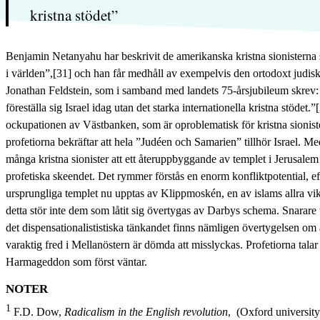
kristna stödet”
Benjamin Netanyahu har beskrivit de amerikanska kristna sionisterna 
i världen”,[31] och han får medhåll av exempelvis den ortodoxt judi
Jonathan Feldstein, som i samband med landets 75-årsjubileum skrev: ”
föreställa sig Israel idag utan det starka internationella kristna stödet.
ockupationen av Västbanken, som är oproblematisk för kristna sioniste
profetiorna bekräftar att hela ”Judéen och Samarien” tillhör Israel. 
många kristna sionister att ett återuppbyggande av templet i Jerusalem 
profetiska skeendet. Det rymmer förstås en enorm konfliktpotential, ef
ursprungliga templet nu upptas av Klippmoskén, en av islams allra v
detta stör inte dem som låtit sig övertygas av Darbys schema. Snarare 
det dispensationalististiska tänkandet finns nämligen övertygelsen om a
varaktig fred i Mellanöstern är dömda att misslyckas. Profetiorna talar 
Harmageddon som först väntar.
NOTER
1
F.D. Dow,
Radicalism in the English revolution
, (Oxford university