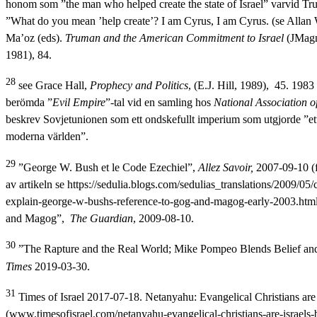
honom som ”the man who helped create the state of Israel” varvid Tr
”What do you mean ’help create’? I am Cyrus, I am Cyrus. (se Alla
Ma’oz (eds).
Truman and the American Commitment to Israel
(JMagn
1981), 84.
28
see Grace Hall,
Prophecy and Politics
, (E.J. Hill, 1989), 45. 1983
berömda ”
Evil Empire
”-tal vid en samling hos
National Association o
beskrev Sovjetunionen som ett ondskefullt imperium som utgjorde ”et
moderna världen”.
29
”George W. Bush et le Code Ezechiel”,
Allez Savoir,
2007-09-10 (f
av artikeln se https://sedulia.blogs.com/sedulias_translations/2009/05/
explain-george-w-bushs-reference-to-gog-and-magog-early-2003.htm
and Magog”,
T
he Guardian
, 2009-08-10.
30
”The Rapture and the Real World; Mike Pompeo Blends Belief an
Times
2019-03-30.
31
Times of Israel 2017-07-18. Netanyahu: Evangelical Christians are I
(www.timesofisrael.com/netanyahu-evangelical-christians-are-israels-b