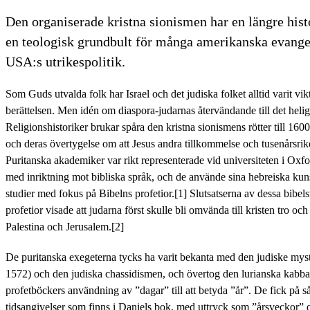
Den organiserade kristna sionismen har en längre his
en teologisk grundbult för många amerikanska evangel
USA:s utrikespolitik.
Som Guds utvalda folk har Israel och det judiska folket alltid varit vikt
berättelsen. Men idén om diaspora-judarnas återvändande till det heliga
Religionshistoriker brukar spåra den kristna sionismens rötter till 1600
och deras övertygelse om att Jesus andra tillkommelse och tusenårsrike
Puritanska akademiker var rikt representerade vid universiteten i Oxf
med inriktning mot bibliska språk, och de använde sina hebreiska kun
studier med fokus på Bibelns profetior.[1] Slutsatserna av dessa bibels
profetior visade att judarna först skulle bli omvända till kristen tro och 
Palestina och Jerusalem.[2]
De puritanska exegeterna tycks ha varit bekanta med den judiske myst
1572) och den judiska chassidismen, och övertog den lurianska kabbala
profetböckers användning av ”dagar” till att betyda ”år”. De fick på så 
tidsangivelser som finns i Daniels bok, med uttryck som ”årsveckor” oc