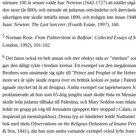
närmare 100 år senare valde Isac Newton (1642-1727) att istället utgå
den store (år 800), och menade att judarnas omvändelse och återvändan
säkerligen inte skulle inträffa innan 1899, och troligen inte innan 19
Isaac Newton: The Last Sorcerer
, (Fourth Estate, 1997), 160.
5
Norman Rose.
From Palmerstone to Balfour: Collected Essays of M
London, 1992), 101-102
6
Det fanns också en helt annan och mer obskyr sida av ”rörelsen” s
gav den dåligt rykte i bredare kretsar. Ett exempel var den megaloman
Brothers som utnämnde sig själv till ”Prince and Prophet of the Hebr
inom sex år själv skulle regera över en brittisk koloni av judar i Pales
ägnade mycket tid åt att designa). Andra exempel var tapetetseraren 
proklamerade att hon som 65-årig jungfru snart skulle föda en Messi
skulle leda judarna tillbaka till Palestina, och Mary Seddon som ridand
ledde en grupp på väg till Jerusalem (gruppen blev stoppad i Calais, 
inspärrad på mentalsjukhus). Denna typ av händelser ledde Nathaniel
bok med titeln
Observations on the Religous Delusions of Insane Per
& Son, 1841), där han som andra varnande exempel också lyfte fram d