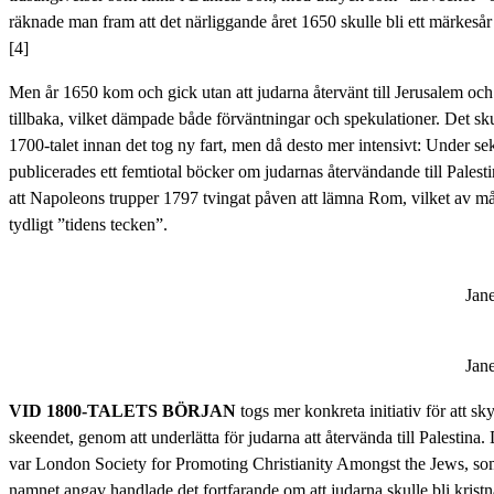
räknade man fram att det närliggande året 1650 skulle bli ett märkesår 
[4]
Men år 1650 kom och gick utan att judarna återvänt till Jerusalem och
tillbaka, vilket dämpade både förväntningar och spekulationer. Det skull
1700-talet innan det tog ny fart, men då desto mer intensivt: Under sek
publicerades ett femtiotal böcker om judarnas återvändande till Palest
att Napoleons trupper 1797 tvingat påven att lämna Rom, vilket av m
tydligt ”tidens tecken”.
Jan
Jan
VID 1800-TALETS BÖRJAN
togs mer konkreta initiativ för att sk
skeendet, genom att underlätta för judarna att återvända till Palestina. 
var London Society for Promoting Christianity Amongst the Jews, s
namnet angav handlade det fortfarande om att judarna skulle bli kristn