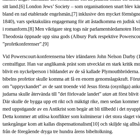
sitt land.[6] London Jews’ Society – som organisationen snart blev kä
bland en rad etablerade engelsmän,[7] inklusive den mycket förmög
1840), vars spektakulära engagemang för att åstadkomma en judisk väc
i romanform.[8] Men viktigare steg togs när parlamentsledamoten 
Theodosia öppnade upp sina gods (Albury Park respektive Powerscou
”profetkonferenser”.[9]
Vid Powerscourt-konferenserna blev irländaren John Nelson Darby 
centralfigur. Han var anglikansk präst som utvecklat en stark kritik m
blivit en nyckelperson i bildandet av de så kallade Plymouthbröderna. 
bibelns profetior skulle komma att få en enorm genomslagskraft. Förut
om ”uppryckandet” av de sant troende vid Jesus första (osynliga) an
judarna skulle återvända till ”det förlovade landet”
utan
att först blivi
Där skulle de bygga upp ett rikt och mäktigt rike, men sedan komme
med uppstigande av en Antikrist som begär att bli tillbedd i det nyupp
Detta kommer att utlösa konflikter som kulminerar i det stora slaget
tankegångar kom att kallas dispensationalism[10] och skiljde sig alltså
från de föregående dryga tre hundra årens bibeltolkning.