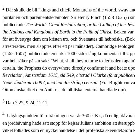
2
Där skulle de bli ”kings and chiefe Monarchs of the world, sway and
puritanen och parlamentsledamoten Sir Henry Finch (1558-1625) i s
publicerade
The Worlds Great Restauration, or the Calling of the Jews
the Nations and Kingdoms of Earth to the Faith of Christ.
Boken var f
för att övertyga dem om kristen tro, och översattes till hebreiska. (B
arresterades, men släpptes efter ett par månader). Cambridge-teolog
(1562-1607) publicerade en cirka 1000 sidor lång kommentar till Up
var helt säker på sin sak:
”
What, shall they returne to Jerusalem agai
certain, the Prophets do everywhere directly confirme it and beate upo
Revelation, Amsterdam 1615, sid 549, citerad i Clarke (först publicera
Nederländerna 1609?, med mindre sträng censur.
(För Brightman var
Ottomanska riket den Antikrist de bibliska texterna handlade om)
3
Dan 7:25, 9:24, 12:11
4
Utgångspunkten för uträkningen var år 360 e. Kr., då enligt dåvaran
en jordbävning hade satt stopp för kejsar Julians ambition att återup
vilket tolkades som en nyckelhändelse i det profetiska skeendet.Som 