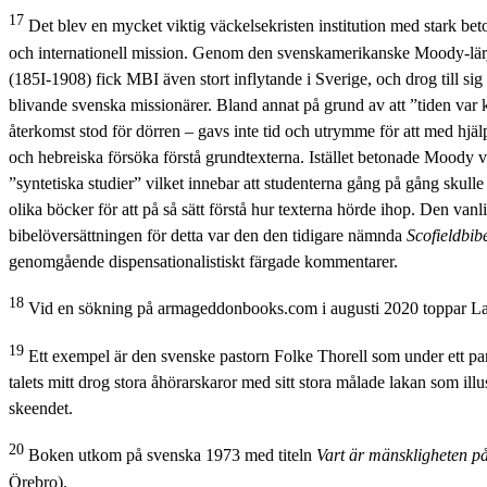
17
Det blev en mycket viktig väckelsekristen institution med stark bet
och internationell mission. Genom den svenskamerikanske Moody-lär
(185I-1908) fick MBI även stort inflytande i Sverige, och drog till sig 
blivande svenska missionärer. Bland annat på grund av att ”tiden var 
återkomst stod för dörren – gavs inte tid och utrymme för att med hjälp
och hebreiska försöka förstå grundtexterna. Istället betonade Moody v
”syntetiska studier” vilket innebar att studenterna gång på gång skulle
olika böcker för att på så sätt förstå hur texterna hörde ihop. Den van
bibelöversättningen för detta var den den tidigare nämnda
Scofieldbib
genomgående dispensationalistiskt färgade kommentarer.
18
Vid en sökning på armageddonbooks.com i augusti 2020 toppar Lark
19
Ett exempel är den svenske pastorn Folke Thorell som under ett pa
talets mitt drog stora åhörarskaror med sitt stora målade lakan som illu
skeendet.
20
Boken utkom på svenska 1973 med titeln
Vart är mänskligheten p
Örebro).