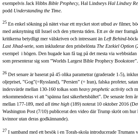
exempelvis Jack Hibbs
Bible Prophecy
, Hal Lindseys
Hal Lindsey
Re
podd
Understanding the Time.
25
En enkel sökning på nätet visar ett mycket stort utbud av filmer, b
med anknytning till Israel och den yttersta tiden. Ett av de mer framg
kritikerna betydligt mer välskriven och intressant än
Left Behind
-böck
Last Jihad
-serie, som inkluderar den prisbelönta
The Ezekiel Option
(2
exempel i högen. Den hugade kan få tag på det mesta via webbsidan
som presenterar sig som ”Worlds Largest Bible Prophecy Bookstore”.
26
Det senare är baserat på 45 olika parametrar (graderade 1-5), inklusi
oljepriset, ”Gog”(=Ryssland), ”Persien” (= Iran), falska profeter, sa
indexvärde mellan 130-160 tolkas som
heavy prophetic activity
och me
rekommenderas vi att ”spänna fast säkerhetsbältet”. De senaste fem år
mellan 177-189, med
all time high
(189) noterat 10 oktober 2016 (Det 
Washington Post (7/10) publicerat den video där Trump skröt om hur h
kvinnor utan deras godkännande).
27
I samband med ett besök i en Torah-skola introducerade Trumans 