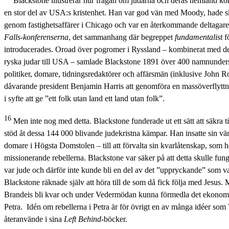
Blackstone illustrerar hur frågan om judarna och deras hemland kom a
en stor del av USA:s kristenhet. Han var god vän med Moody, hade s
genom fastighetsaffärer i Chicago och var en återkommande deltagare 
Falls
-konferenserna
, det sammanhang där begreppet
fundamentalist
f
introducerades. Oroad över pogromer i Ryssland – kombinerat med det
ryska judar till USA – samlade Blackstone 1891 över 400 namnundersk
politiker, domare, tidningsredaktörer och affärsmän (inklusive John Ro
dåvarande president Benjamin Harris att genomföra en massöverflyttnin
i syfte att ge ”ett folk utan land ett land utan folk”.
16
Men inte nog med detta. Blackstone funderade ut ett sätt att säkra t
stöd åt dessa 144 000 blivande judekristna kämpar. Han insatte sin v
domare i Högsta Domstolen – till att förvalta sin kvarlåtenskap, som he
missionerande rebellerna. Blackstone var säker på att detta skulle fun
var jude och därför inte kunde bli en del av det ”uppryckande” som va
Blackstone räknade själv att höra till de som då fick följa med Jesus.
Brandeis bli kvar och under Vedermödan kunna förmedla det ekonomiska
Petra. Idén om rebellerna i Petra är för övrigt en av många idéer so
återanvände i sina
Left Behind
-böcker.