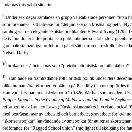
judarnas miserabla situation.
9
Under sex dagar samlades en grupp väletablerade personer ”utan hänsy
som förenades i sitt intresse för ”det judiska och kristna hoppet”. N
samling var den elegante skotske predikanten Edward Irving (1792-18
de tvåhundra år äldre puritanska publikationerna – tolkade Uppenbar
gammaltestamentliga profetiorna på ett sätt som senare skulle utveckla
Nelson Darby.
10
brukar också betecknas som ”pretribulationistisk premillenialism”
11
Han hade en framträdande roll i brittisk politik under flera decennie
olika humanitära reformer. Fontänen på Picadilly Circus uppfördes till
Han var Tory parlamentsledamot från 1826, där han som medlem i
Se
Pauper Lunatics in the County of Middlesex and on Lunatic Asylums
reformering av Lunacy Laws (Dårskapslagarna) och verkade också för 
med begränsningar av arbetstid och barnarbete, gruvarbete för kvinno
”skortsenspojkar” (användande av småpojkar för att rensa skortstenar, 
ordförande för ”Ragged School union” (möjlighet till skolgång för fat