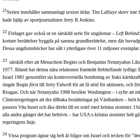
21
Serien innehåller sammanlagt sexton delar. Tim LaHaye skrev inte
hade hjälp av sportjournalisten Jerry B Jenkins.
22
Förlaget gav också ut en särskild serie för ungdomar –
Left Behind
kortare berättelser byggda på samma grundberättelse, men där huvudp
Dessa ungdomsböcker har sålt i ytterligare över 11 miljoner exemplar.
23
särskilt efter att Menachem Begins och Benjamin Netanyahus Liku
1977. Ibland har denna nära relationen framträtt förbluffande tydligt: E
Israel 1981 genomfört sin kontroversiella bombning av Iraks kärnkraf
ringde Begin
först
till Jerry Falwell för att få stöd för aktionen, och för
Reagan. Och när Netanyahu 1998 besökte Washington – i syfte att mi
Clintonregeringen att dra tillbaka bosättningar på Västbanken – bröt 
passera Vita huset och åka direkt till en soiré med kristna sionister. I b
alla andra gånger det har behövts – har USA:s kristna sionister helt gåt
regeringens linje.
24
Vissa program ägnar sig helt åt frågor om Israel och tecken för ”den 