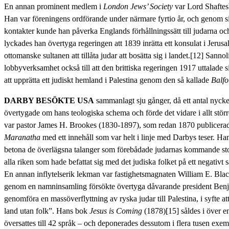
En annan prominent medlem i
London Jews’ Society
var Lord Shaftes
Han var föreningens ordförande under närmare fyrtio år, och genom s
kontakter kunde han påverka Englands förhållningssätt till judarna oc
lyckades han övertyga regeringen att 1839 inrätta ett konsulat i Jerus
ottomanske sultanen att tillåta judar att bosätta sig i landet.[12] Sanno
lobbyverksamhet också till att den brittiska regeringen 1917 uttalade si
att upprätta ett judiskt hemland i Palestina genom den så kallade
Balfo
DARBY BESÖKTE USA
sammanlagt sju gånger, då ett antal nycke
övertygade om hans teologiska schema och förde det vidare i allt störr
var pastor James H. Brookes (1830-1897), som redan 1870 publicerad
Maranatha
med ett innehåll som var helt i linje med Darbys teser. H
betona de överlägsna talanger som förebådade judarnas kommande stor
alla riken som hade befattat sig med det judiska folket på ett negativt s
En annan inflytelserik lekman var fastighetsmagnaten William E. Bl
genom en namninsamling försökte övertyga dåvarande president Benja
genomföra en massöverflyttning av ryska judar till Palestina, i syfte att
land utan folk”. Hans bok
Jesus is Coming
(1878)[15] såldes i över e
översattes till 42 språk – och deponerades dessutom i flera tusen exem