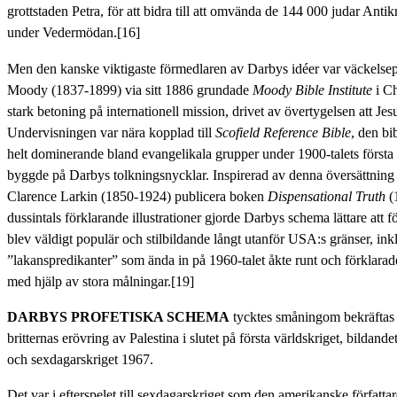
grottstaden Petra, för att bidra till att omvända de 144 000 judar Antikr
under Vedermödan.[16]
Men den kanske viktigaste förmedlaren av Darbys idéer var väckelse
Moody (1837-1899) via sitt 1886 grundade
Moody Bible Institute
i Ch
stark betoning på internationell mission, drivet av övertygelsen att Jes
Undervisningen var nära kopplad till
Scofield Reference Bible
, den bi
helt dominerande bland evangelikala grupper under 1900-talets första 
byggde på Darbys tolkningsnycklar. Inspirerad av denna översättning l
Clarence Larkin (1850-1924) publicera boken
Dispensational Truth
(
dussintals förklarande illustrationer gjorde Darbys schema lättare att f
blev väldigt populär och stilbildande långt utanför USA:s gränser, in
”lakanspredikanter” som ända in på 1960-talet åkte runt och förklarad
med hjälp av stora målningar.[19]
DARBYS PROFETISKA SCHEMA
tycktes småningom bekräftas a
britternas erövring av Palestina i slutet på första världskriget, bildande
och sexdagarskriget 1967.
Det var i efterspelet till sexdagarskriget som den amerikanske författ