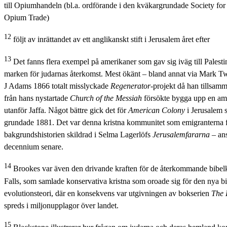
till Opiumhandeln (bl.a. ordförande i den kväkargrundade Society for
Opium Trade)
12
följt av inrättandet av ett anglikanskt stift i Jerusalem året efter
13
Det fanns flera exempel på amerikaner som gav sig iväg till Palestin
marken för judarnas återkomst. Mest ökänt – bland annat via Mark T
J Adams 1866 totalt misslyckade
Regenerator
-projekt då han tills
från hans nystartade
Church of the Messiah
försökte bygga upp en am
utanför Jaffa. Något bättre gick det för
American Colony
i Jerusalem 
grundade 1881. Det var denna kristna kommunitet som emigranterna 
bakgrundshistorien skildrad i Selma Lagerlöfs
Jerusalemfararna
– ansl
decennium senare.
14
Brookes var även den drivande kraften för de återkommande bibelk
Falls, som samlade konservativa kristna som oroade sig för den nya b
evolutionsteori, där en konsekvens var utgivningen av bokserien
The 
spreds i miljonupplagor över landet.
15