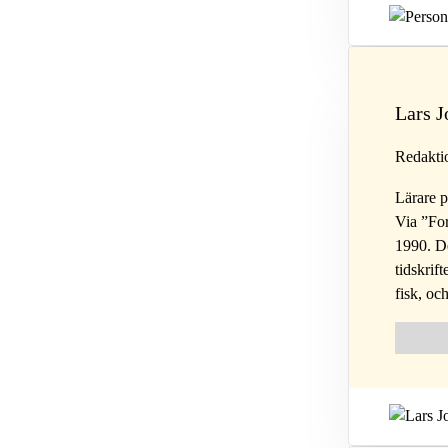
Lars 
Redakti
Lärare p
Via ”For
1990. De
tidskrif
fisk, oc
Follow 
Fol