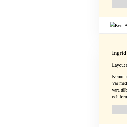
Follow 
Fol
Ingrid
Layout 
Kommuni
Var med 
vara til
och form
Follow 
Fol