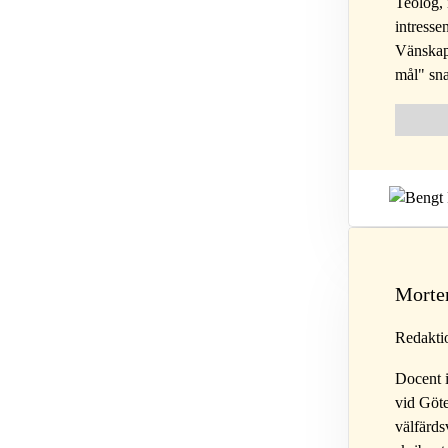
Teolog, 
intresse
Vänskap 
mål" sna
Follow 
Fol
Morte
Redakti
Docent i
vid Göte
välfärds