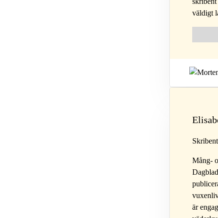
skriben
väldigt 
Follow 
Fol
Elisab
Skriben
Mång- oc
Dagblade
publicer
vuxenliv
är engag