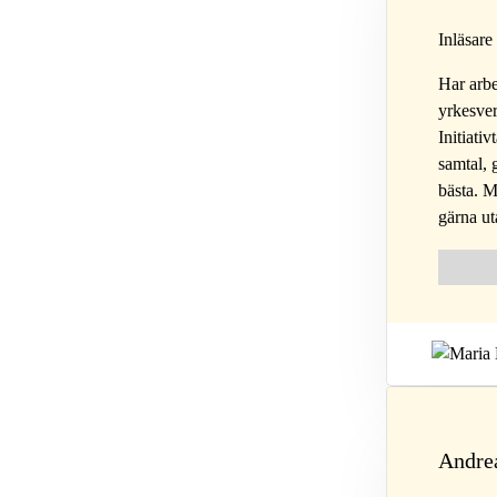
Inläsare 
Har arbe
yrkesver
Initiati
samtal, 
bästa. M
gärna ut
Follow 
Fol
Andre