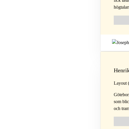
fick läs
högtalar
Follow 
Fol
Henri
Layout 
Götebor
som blic
och tram
Follow 
Fol