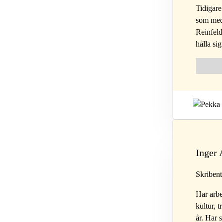
Tidigare
som med
Reinfeldt
hålla si
Follow 
Fol
Inger 
Skribent
Har arbe
kultur, 
år. Har 