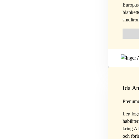
Europast
blanketts
smultron
Follow 
Fol
Ida A
Prenume
Leg log
habilite
kring A
och förl