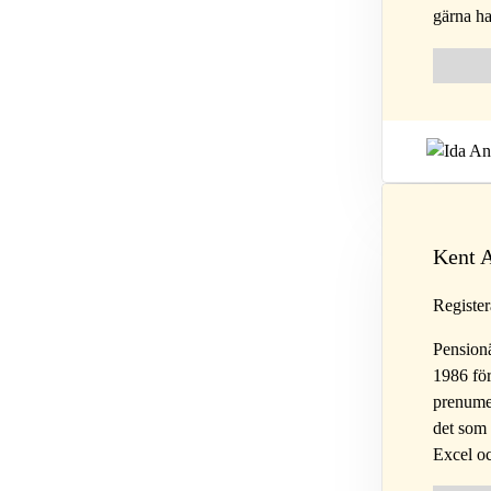
gärna h
Follow 
Fol
Kent 
Register
Pensionä
1986 för
prenume
det som
Excel oc