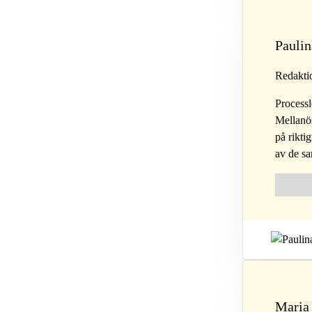
Paulin
Redakti
Processl
Mellanös
på rikti
av de sa
Follow 
Fol
Maria