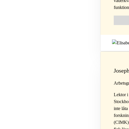
väderkvar
funktion
Follow 
Fol
Joseph
Arbetsg
Lektor i
Stockhol
inte låt
forsknin
(CIMK). 