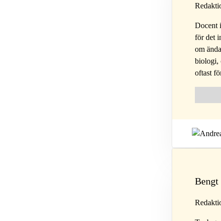
Redaktio
Docent i
för det 
om ändam
biologi,
oftast f
Follow 
Fol
Bengt
Redakti