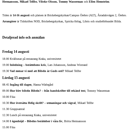
Hermansson, Mikael Tellbe, Vibeke Olsson, Tommy Wasserman
och
Ellen Hemström
.
Tiden är
14-16 augusti
och platsen är Brickebergskyrkan/Campus Örebro (ALT), Åstadalsvägen 2, Örebro.
Arrangörer
är Tidskriften NOD, Brickebergskyrkan, Spricka förlag, Libris och studieförbundet Bilda.
Detaljerad info och anmälan
Fredag 14 augusti
18.00 Kvällsmat på restaurang Kraka, universitetet
19.00
Inledning – berättelsens kris
, Lars Johansson, Andreas Wistrand
19.30
Vad menar vi med att Bibeln är Guds ord?
Mikael Tellbe
Lördag 15 augusti
08.45
Ingång till dagen
, Hanna Wärlegård
09.00
Hur blev bibeln Bibeln? – från handskrifter till erkänd text
, Tommy Wasserman
10.00 Fika
10.30
Hur översätta Helig skrift? – utmaningar och vägval
, Mikael Tellbe
11.30 Gruppsamtal
12.30 Lunch på restaurang Kraka, universitetet
14.00
I ögonhöjd – Bibelns berättelser i våra liv
, Britta Hermansson
15.00 Fika