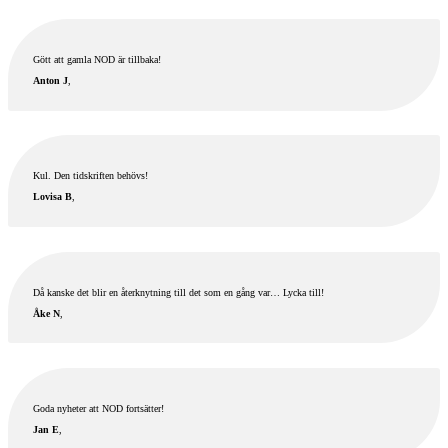
Gött att gamla NOD är tillbaka!
Anton J
,
Kul. Den tidskriften behövs!
Lovisa B
,
Då kanske det blir en återknytning till det som en gång var… Lycka till!
Åke N
,
Goda nyheter att NOD fortsätter!
Jan E
,