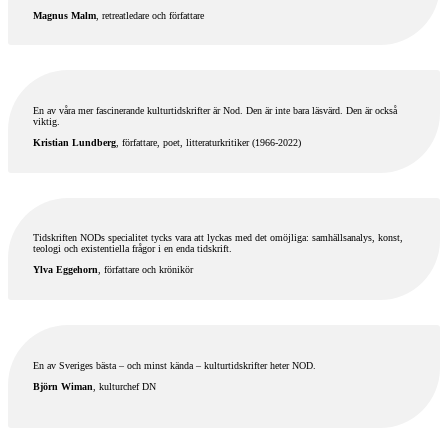
Magnus Malm
, retreatledare och författare
En av våra mer fascinerande kulturtidskrifter är Nod. Den är inte bara läsvärd. Den är också
viktig.
Kristian Lundberg
, författare, poet, litteraturkritiker (1966-2022)
Tidskriften NODs specialitet tycks vara att lyckas med det omöjliga: samhällsanalys, konst,
teologi och existentiella frågor i en enda tidskrift.
Ylva Eggehorn
, författare och krönikör
En av Sveriges bästa – och minst kända – kulturtidskrifter heter NOD.
Björn Wiman
, kulturchef DN