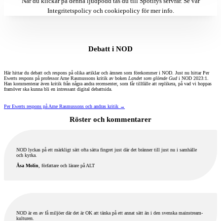
När du klickar på denna ljudpodd tas du till Spotifys servrar. Se vår
Integritetspolicy och cookiepolicy
för mer info.
Debatt i NOD
Här hittar du debatt och respons på olika artiklar och ämnen som förekommer i NOD. Just nu hittar Per
Ewerts respons på professor Arne Rasmussons kritik av boken
Landet som glömde Gud
i NOD 2023:1.
Han kommenterar även kritik från några andra recensenter, som får tillfälle att replikera, på vad vi hoppas
framöver ska kunna bli en intressant digital debattsida.
Per Ewerts respons på Arne Rasmussons och andras kritik →
Röster och kommentarer
NOD lyckas på ett märkligt sätt ofta sätta fingret just där det bränner till just nu i samhälle
och kyrka.
Åsa Molin
, författare och lärare på ALT
NOD är en av få miljöer där det är OK att tänka på ett annat sätt än i den svenska mainstream-
kulturen.