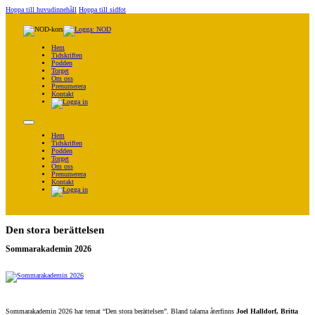
Hoppa till huvudinnehåll
Hoppa till sidfot
Hem
Tidskriften
Podden
Torget
Om oss
Prenumerera
Kontakt
Hem
Tidskriften
Podden
Torget
Om oss
Prenumerera
Kontakt
Den stora berättelsen
Sommarakademin 2026
Sommarakademin 2026 har temat “Den stora berättelsen”. Bland talarna återfinns
Joel Halldorf, Britta