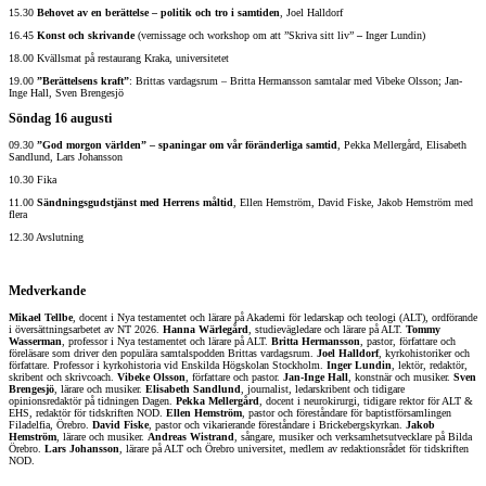
15.30
Behovet av en berättelse – politik och tro i samtiden
, Joel Halldorf
16.45
Konst och skrivande
(vernissage och workshop om att ”Skriva sitt liv”
–
Inger Lundin)
18.00 Kvällsmat på restaurang Kraka, universitetet
19.00
”Berättelsens kraft”
: Brittas vardagsrum – Britta Hermansson samtalar med Vibeke Olsson; Jan-
Inge Hall, Sven Brengesjö
Söndag 16 augusti
09.30
”God morgon världen”
– spaningar om vår föränderliga samtid
, Pekka Mellergård, Elisabeth
Sandlund, Lars Johansson
10.30 Fika
11.00
Sändningsgudstjänst med Herrens måltid
, Ellen Hemström, David Fiske, Jakob Hemström med
flera
12.30 Avslutning
Medverkande
Mikael Tellbe
, docent i Nya testamentet och lärare på Akademi för ledarskap och teologi (ALT), ordförande
i översättningsarbetet av NT 2026.
Hanna Wärlegård
, studievägledare och lärare på ALT.
Tommy
Wasserman
, professor i Nya testamentet och lärare på ALT.
Britta Hermansson
, pastor, författare och
föreläsare som driver den populära samtalspodden Brittas vardagsrum.
Joel Halldorf
, kyrkohistoriker och
författare. Professor i kyrkohistoria vid Enskilda Högskolan Stockholm.
Inger Lundin
, lektör, redaktör,
skribent och skrivcoach.
Vibeke
Olsson
, författare och pastor.
Jan-Inge Hall
, konstnär och musiker.
Sven
Brengesjö
, lärare och musiker.
Elisabeth Sandlund
, journalist, ledarskribent och tidigare
opinionsredaktör på tidningen Dagen.
Pekka
Mellergård
, docent i neurokirurgi, tidigare rektor för ALT &
EHS, redaktör för tidskriften NOD.
Ellen Hemström
, pastor och föreståndare för baptistförsamlingen
Filadelfia, Örebro.
David Fiske
, pastor och vikarierande föreståndare i Brickebergskyrkan.
Jakob
Hemström
, lärare och musiker.
Andreas Wistrand
, sångare, musiker och verksamhetsutvecklare på Bilda
Örebro.
Lars Johansson
, lärare på ALT och Örebro universitet, medlem av redaktionsrådet för tidskriften
NOD.