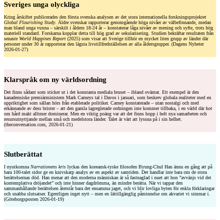
Sveriges unga olyckliga
Kring årskiftet publicerades den första svenska analysen av det stora internationella forskningsprojektet
Global Flourishing Study
. Äldre svenskar rapporterar genomgående höga nivåer av välbefinnande, medan
man bland unga vuxna – särskilt i åldern 18-24 år – konstaterar låga nivåer av mening och syfte, trots hög
materiell standard. Forskarna kopplar detta till hög grad av sekularisering. Studien bekräftar resultaten från
senaste
World Happines Report
(2025) som visar att Sverige tillhör en mycket liten grupp av länder där
personer under 30 år rapporterar den lägsta livstillfredställelsen av alla åldersgrupper. (Dagens Nyheter
2026-01-27)
Klarspråk om ny världsordning
Det finns sådant som sticker ut i det konstanta mediala bruset – ibland oväntat. Ett exempel är den
kanadensiske premiärministern Mark Carneys tal i Davos i januari, som beskrev globala realiteter med en
uppriktighet som sällan hörs från etablerade politiker. Carney konstaterade – utan nostalgi och med
erkännande av dess brister – att den gamla lagreglerade ordningen inte kommer tillbaka, i en värld där hot
om hård makt alltmer dominerar. Men en viktig poäng var att det finns hopp i helt nya samarbeten och
resursutnyttjande mellan små och medelstora länder. Talet är värt att lyssna på i sin helhet.
(theconversation.com, 2026-01-21)
Slutberättat
I nyutkomna
Narrationens kris
lyckas den koreansk-tyske filosofen Byung-Chul Han ännu en gång att på
bara 100-talet sidor ge en knivskarp analys av en aspekt av samtiden. Det handlar inte bara om de stora
berättelsernas död. Han menar att den moderna människan är så fastnaglad i nuet att hon ”avvänjs vid det
kontemplativa dröjandet” och inte hinner dagdrömma, än mindre berätta. När vi tappar den
sammanhållande berättelsen återstår bara det ensamma jaget, och vi blir lovliga byten för enkla förklaringar
och snabba slutsatser. Egentligen inget nytt – men en lättillgänglig påminnelse om akvariet vi simmar i.
(Göteborgsposten 2026-01-19)