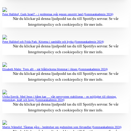
Peter Halldorf, Guds Israel? – i profeternas spår genom omstritt land (Sommarakademin 2024)
När du klickar på denna ljudpodd tas du till Spotifys servrar. Se vår
Integritetspolicy och cookiepolicy
för mer info.
Peter Halldorf och Frida Park: Kriserna i samhälle och kyrka (Sommarakademin 2024)
När du klickar på denna ljudpodd tas du till Spotifys servrar. Se vår
Integritetspolicy och cookiepolicy
för mer info.
Elisabeth Malm: Trots allt – när blåklockorna blommar i öknen (Sommarakademin 2024)
När du klickar på denna ljudpodd tas du till Spotifys servrar. Se vår
Integritetspolicy och cookiepolicy
för mer info.
Ulrika Ernvik: Med Jesus i båten kan … vårt nervsystem stabiliseras – en möjlighet till riktning,
gemenskap, kraft och hopp (Sommarakademin 2024)
När du klickar på denna ljudpodd tas du till Spotifys servrar. Se vår
Integritetspolicy och cookiepolicy
för mer info.
Martin Wärnelid: Tårarnas gåva – berättelser om gudsmöten som förvandlar (Sommarakademin 2024)