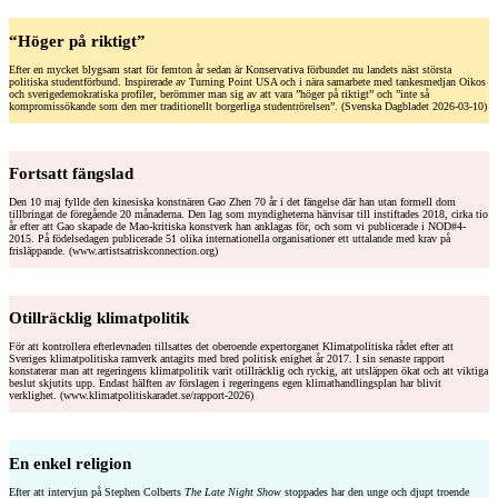
“Höger på riktigt”
Efter en mycket blygsam start för femton år sedan är Konservativa förbundet nu landets näst största
politiska studentförbund. Inspirerade av Turning Point USA och i nära samarbete med tankesmedjan Oikos
och sverigedemokratiska profiler, berömmer man sig av att vara ”höger på riktigt” och ”inte så
kompromissökande som den mer traditionellt borgerliga studentrörelsen”. (Svenska Dagbladet 2026-03-10)
Fortsatt fängslad
Den 10 maj fyllde den kinesiska konstnären Gao Zhen 70 år i det fängelse där han utan formell dom
tillbringat de föregående 20 månaderna. Den lag som myndigheterna hänvisar till instiftades 2018, cirka tio
år efter att Gao skapade de Mao-kritiska konstverk han anklagas för, och som vi publicerade i NOD#4-
2015. På födelsedagen publicerade 51 olika internationella organisationer ett uttalande med krav på
frisläppande. (www.artistsatriskconnection.org)
Otillräcklig klimatpolitik
För att kontrollera efterlevnaden tillsattes det oberoende expertorganet Klimatpolitiska rådet efter att
Sveriges klimatpolitiska ramverk antagits med bred politisk enighet år 2017. I sin senaste rapport
konstaterar man att regeringens klimatpolitik varit otillräcklig och ryckig, att utsläppen ökat och att viktiga
beslut skjutits upp. Endast hälften av förslagen i regeringens egen klimathandlingsplan har blivit
verklighet. (www.klimatpolitiskaradet.se/rapport-2026)
En enkel religion
Efter att intervjun på Stephen Colberts
The Late Night Show
stoppades har den unge och djupt troende