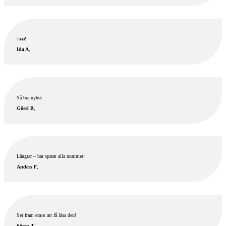
Jaaa!
Ida A
,
Så bra nyhet
Görel B
,
Längtar – har sparat alla nummer!
Anders F
,
Ser fram emot att få läsa den!
Sören T
,