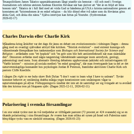
Texaspolitikern James Talarico uppmärksammats långt utanför sin hemstat – till och med i Sverige.
Journalisten och inbitne ateisten Andreas Ekström förvånar när han skriver att ”det är en fröjd att höra
honom tala”. Talarico är i full färd med att vrida Gud ur händerna på USA:s kristna nationalister genom att
konstatera att ”kristendomen är en enkel religion – du blir dömd efter två saker som du förväntas göra:
älska Gud, och älska din nästa.” Själva intervjun kan hittas på Youtube. (Sydsvenskan
2026-02-17)
Charles Darwin eller Charlie Kirk
Månaderna kring årskiftet var det dags för ännu en debatt om evolutionsteorin i tidningen Dagen – denna
gång med en ovanligt självsäker attityd från kritiken. ”Teistisk evolution” – med extremt kunniga och
välmeriterade förespråkare hos tankesmedjor som
Biologos och International Society for Science and
Religion
– avfärdades som ”ett hopkok” och ”en gröt som blir helt antiintellektuell när man skärskådar
den”. Dessutom avfärdas med några tangentslag väletablerade sanningar inom astrofysik, geologi,
paleontologi med mera. Som alternativ föreslog debattens upphovsman (arkitekt och initiativtagaren till
”Varför kristen” – mission på sociala medier) ”en enkel googling”, där man övertygande kan ta del av det
naturvetenskapliga kunnandet hos psykologen Jordan B Peterson, framlidne aktivisten Charlie Kirk och
pastorn Cliffe Knechtle.
I sången
Do right to me baby
skrev Bob Dylan ”I don’t want to learn what I have to unlearn”. Tyvärr
kommer behovet av omlärning drabba många yngre kreationister som småningom vågar ta
naturvetenskapen på allvar. Förhoppningsvis innebär det inte att de samtidigt ser sig tvingade att ta avstånd
från den kristna tron på Skaparen själv. (Dagen 2025-12-11, 2026-02-11)
Polarisering i svenska församlingar
I en stor enkät tyckte mer än två tredjedelar av tillfrågade pastorer (72 procent av 424 svarande) sig se en
ökande polarisering i sina församlingar. Av svaren kan man utläsa att synen på Israel och Palestina samt
hbtq-frågor tycks vara en särskild utmaning. (Dagen 2026-01-23)