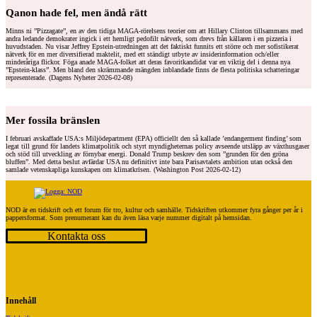
Qanon hade fel, men ändå rätt
Minns ni ”Pizzagate”, en av den tidiga MAGA-rörelsens teorier om att Hillary Clinton tillsammans med
andra ledande demokrater ingick i ett hemligt pedofilt nätverk, som drevs från källaren i en pizzeria i
huvudstaden. Nu visar Jeffrey Epstein-utredningen att det faktiskt funnits ett större och mer sofistikerat
nätverk för en mer diversifierad maktelit, med ett ständigt utbyte av insiderinformation och/eller
minderåriga flickor. Föga anade MAGA-folket att deras favoritkandidat var en viktig del i denna nya
”Epstein-klass”. Men bland den skrämmande mängden inblandade finns de flesta politiska schatteringar
representerade. (Dagens Nyheter 2026-02-08)
Mer fossila bränslen
I februari avskaffade USA:s Miljödepartment (EPA) officiellt den så kallade ’endangerment finding’ som
legat till grund för landets klimatpolitik och styrt myndigheternas policy avseende utsläpp av växthusgaser
och stöd till utveckling av förnybar energi. Donald Trump beskrev den som ”grunden för den gröna
bluffen”. Med detta beslut avfärdar USA nu definitivt inte bara Parisavtalets ambition utan också den
samlade vetenskapliga kunskapen om klimatkrisen. (Washington Post 2026-02-12)
NOD är en tidskrift och ett forum för tro, kultur och samhälle. Tidskriften utkommer fyra gånger per år i
pappersformat. Som prenumerant kan du även läsa varje nummer digitalt på hemsidan.
Kontakta oss
Innehåll