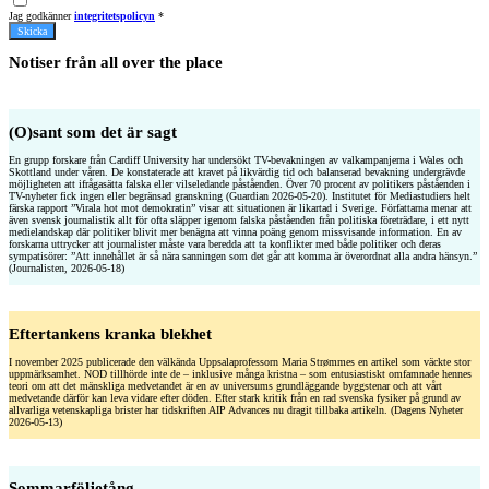
Jag godkänner
integritetspolicyn
*
Skicka
Notiser från all over the place
(O)sant som det är sagt
En grupp forskare från Cardiff University har undersökt TV-bevakningen av valkampanjerna i Wales och
Skottland under våren. De konstaterade att kravet på likvärdig tid och balanserad bevakning undergrävde
möjligheten att ifrågasätta falska eller vilseledande påståenden. Över 70 procent av politikers påståenden i
TV-nyheter fick ingen eller begränsad granskning (Guardian 2026-05-20). Institutet för Mediastudiers helt
färska rapport ”Virala hot mot demokratin” visar att situationen är likartad i Sverige. Författarna menar att
även svensk journalistik allt för ofta släpper igenom falska påståenden från politiska företrädare, i ett nytt
medielandskap där politiker blivit mer benägna att vinna poäng genom missvisande information. En av
forskarna uttrycker att journalister måste vara beredda att ta kon­flikter med både politiker och deras
sympatisörer: ”Att innehållet är så nära sanningen som det går att komma är överordnat alla andra hänsyn.”
(Journalisten, 2026-05-18)
Eftertankens kranka blekhet
I november 2025 publicerade den väl­kända Uppsalaprofessorn Maria Strømmes en artikel som väckte stor
uppmärk­samhet. NOD tillhörde inte de – inklusive många kristna – som entusiastiskt omfamnade hennes
teori om att det mänskliga medvetandet är en av universums grundläggande byggstenar och att vårt
medvetande därför kan leva vidare efter döden. Efter stark kritik från en rad svenska fysiker på grund av
allvarliga vetenskapliga brister har tidskriften AIP Advances nu dragit tillbaka artikeln. (Dagens Nyheter
2026-05-13)
Sommarföljetång