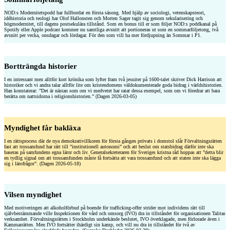
NOD:s Modernitetspodd har fullbordat en första säsong. Med hjälp av sociologi, vetenskapsteori,
idéhistoria och teologi har Olof Hallonsten och Morten Sager tagit sig genom sekularisering och
högmodernitet, till dagens postsekulära tillstånd. Som en bonus till er som följer NOD:s poddkanal på
Spotify eller Apple podcast kommer nu samtliga avsnitt att portioneras ut som en sommarföljetong, två
avsnitt per vecka, onsdagar och lördagar. För den som vill ha mer fördjupning än Sommar i P1.
Bortträngda historier
I en intressant men alltför kort krönika som lyfter fram två jesuiter på 1600-talet skriver Dick Harrison att
historiker och vi andra talar alltför lite om kristendomens väldokumenterade goda bidrag i världs­historien.
Han konstaterar: ”Det är nästan som om vi medvetet har ratat dessa exempel, som om vi föredrar att bara
berätta om nattsidorna i religionshistorien.” (Dagen 2026-03-05)
Myndighet får bakläxa
I en rättsprocess där de nya demokrativillkoren för första gången prövats i domstol slår Förvaltningsrätten
fast att trossamfund har rätt till ”institutionell autonomi” och att beslut om statsbidrag därför inte ska
baseras på samfundens egna läror och liv. Generalsekreteraren för Sveriges kristna råd hoppas att ”detta blir
en tydlig signal om att trossamfunden måste få fortsätta att vara trossamfund och att staten inte ska lägga
sig i lärofrågor”. (Dagen 2026-05-18)
Vilsen myndighet
Med motiveringen att alkoholförbud på boende för trafficking-offer strider mot individens rätt till
självbestämmande ville Inspektionen för vård och omsorg (IVO) dra in tillståndet för organisationen Talitas
verksamhet. Förvaltningsrätten i Stockholm underkände beslutet, IVO överklagade, men förlorade även i
Kammarrätten. Men IVO fortsätter ihärdigt sin kamp, och vill nu dra in tillståndet för två av