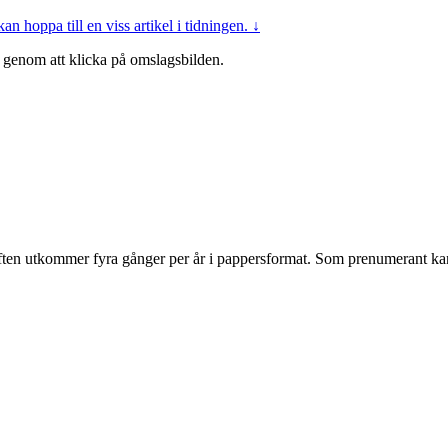
an hoppa till en viss artikel i tidningen. ↓
genom att klicka på omslagsbilden.
kriften utkommer fyra gånger per år i pappersformat. Som prenumerant ka