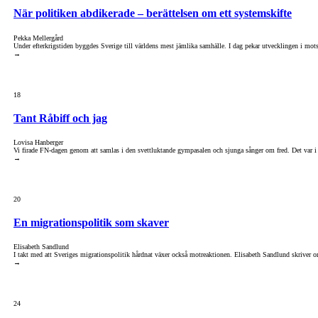
När politiken abdikerade – berättelsen om ett systemskifte
Pekka Mellergård
Under efterkrigstiden byggdes Sverige till världens mest jämlika samhälle. I dag pekar utvecklingen i mot
→
18
Tant Råbiff och jag
Lovisa Hanberger
Vi firade FN-dagen genom att samlas i den svettluktande gympasalen och sjunga sånger om fred. Det var i 
→
20
En migrationspolitik som skaver
Elisabeth Sandlund
I takt med att Sveriges migrationspolitik hårdnat växer också motreaktionen. Elisabeth Sandlund skriver o
→
24