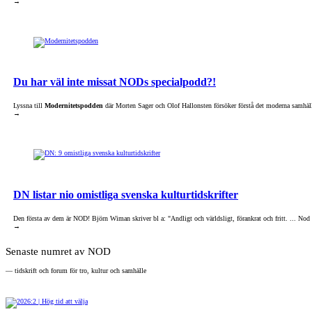
→
Du har väl inte missat NODs specialpodd?!
Lyssna till
Modernitetspodden
där Morten Sager och Olof Hallonsten försöker förstå det moderna samhälle
→
DN listar nio omistliga svenska kulturtidskrifter
Den första av dem är NOD! Björn Wiman skriver bl a: "Andligt och världsligt, förankrat och fritt. ... Nod [h
→
Senaste numret av NOD
— tidskrift och forum för tro, kultur och samhälle