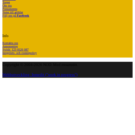
Torget
Om oss
Prenumerera
Noter till artiklar
Följ oss på
Facebook
Info
Kontakta oss
Annonsering
Swish: 123 0526 087
Integritets- och cookiepolicy
Copyright © 2004-2026 NOD. Med ensamrätt.
Webbutveckling: Inmedit ("work in progress")