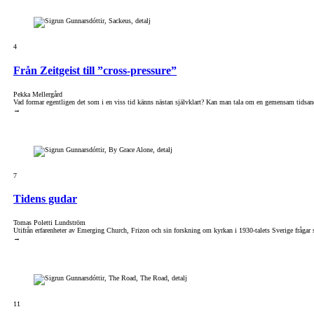
4
Från Zeitgeist till ”cross-pressure”
Pekka Mellergård
Vad formar egentligen det som i en viss tid känns nästan självklart? Kan man tala om en gemensam tidsanda 
→
7
Tidens gudar
Tomas Poletti Lundström
Utifrån erfarenheter av Emerging Church, Frizon och sin forskning om kyrkan i 1930-talets Sverige frågar
→
11