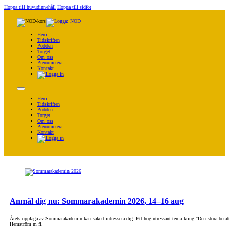
Hoppa till huvudinnehåll
Hoppa till sidfot
Hem
Tidskriften
Podden
Torget
Om oss
Prenumerera
Kontakt
Hem
Tidskriften
Podden
Torget
Om oss
Prenumerera
Kontakt
Anmäl dig nu: Sommarakademin 2026, 14–16 aug
Årets upplaga av Sommarakademin kan säkert intressera dig. Ett högintressant tema kring "Den stora berä
Hemström m fl.