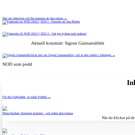
Mer om tidningen och fler nummer att läsa online →
2026:1 - Konsten att läsa Bibeln
2025:3 - Vad gör kyrkan med makten?
Aktuell konstnär: Sigrun Gunnarsdóttir
Läs mer om Sigrun Gunnarsdóttir, och se alla verken i tidningen →
NOD som podd
In
För fler ljudpoddar, se sidan Podden →
Maria Küchen: Kometen kommer – och orden ekar tomma
När du klickar på de