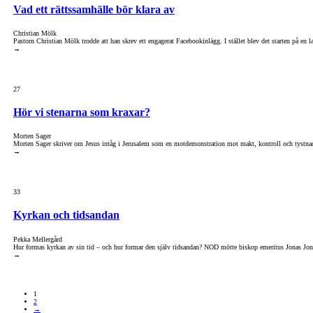
Vad ett rättssamhälle bör klara av
Christian Mölk
Pastorn Christian Mölk trodde att han skrev ett engagerat Facebookinlägg. I stället blev det starten på e
→
27
Hör vi stenarna som kraxar?
Morten Sager
Morten Sager skriver om Jesus intåg i Jerusalem som en motdemonstration mot makt, kontroll och tystnad – 
→
33
Kyrkan och tidsandan
Pekka Mellergård
Hur formas kyrkan av sin tid – och hur formar den själv tidsandan? NOD mötte biskop emeritus Jonas Jons
→
1
2
→