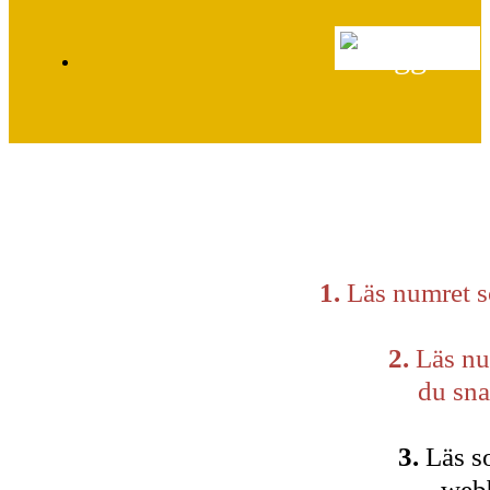
1.
Läs numret 
2.
Läs nu
du sna
3.
Läs s
webb