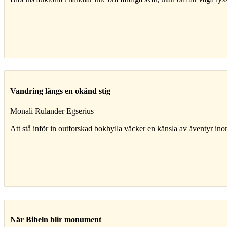
Vandring längs en okänd stig
Monali Rulander Egserius
Att stå inför in outforskad bokhylla väcker en känsla av äventyr inom
När Bibeln blir monument