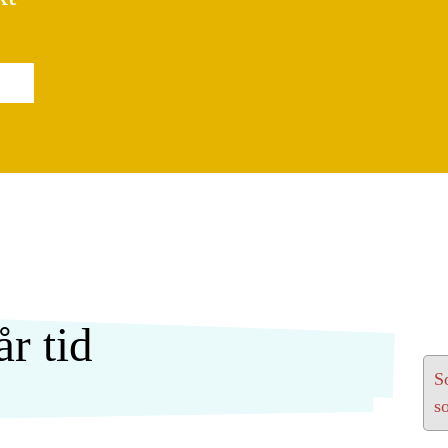
år tid
S
s