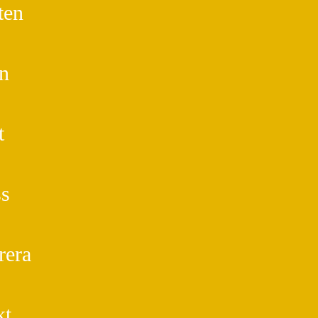
ten
n
t
s
rera
kt