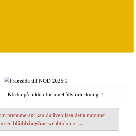
Klicka på bilden för innehållsförteckning ↑
om prenumerant kan du även läsa detta nummer
om en
bläddringsbar
webbtidning. →