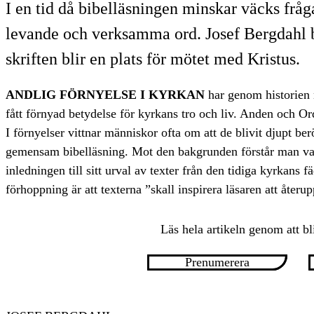
I en tid då bibelläsningen minskar väcks frå
levande och verksamma ord. Josef Bergdahl be
skriften blir en plats för mötet med Kristus.
ANDLIG FÖRNYELSE I KYRKAN
har genom historien n
fått förnyad betydelse för kyrkans tro och liv. Anden och Or
I förnyelser vittnar människor ofta om att de blivit djupt ber
gemensam bibelläsning. Mot den bakgrunden förstår man var
inledningen till sitt urval av texter från den tidiga kyrkans f
förhoppning är att texterna ”skall inspirera läsaren att återu
Läs hela artikeln genom att bl
Prenumerera