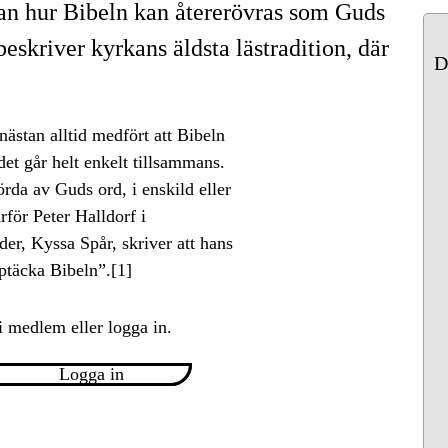
gan hur Bibeln kan återerövras som Guds
skriver kyrkans äldsta lästradition, där
D
ästan alltid medfört att Bibeln
det går helt enkelt tillsammans.
örda av Guds ord, i enskild eller
för Peter Halldorf i
äder, Kyssa Spår, skriver att hans
pptäcka Bibeln”.[1]
i medlem eller logga in.
Logga in