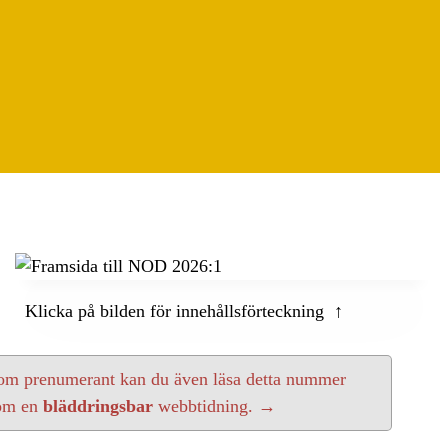
Klicka på bilden för innehållsförteckning ↑
om prenumerant kan du även läsa detta nummer
om en
bläddringsbar
webbtidning. →