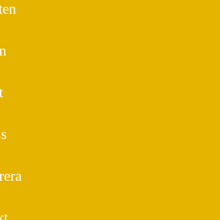
ten
n
t
s
rera
kt