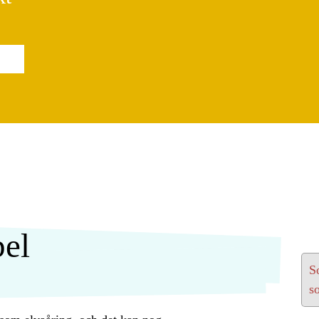
bel
S
s