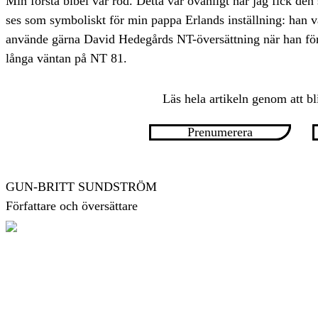
Min första bibel var röd. Detta var ovanligt när jag fick de
ses som symboliskt för min pappa Erlands inställning: han va
använde gärna David Hedegårds NT-översättning när han fö
långa väntan på NT 81.
Läs hela artikeln genom att bl
Prenumerera
GUN-BRITT SUNDSTRÖM
Författare och översättare