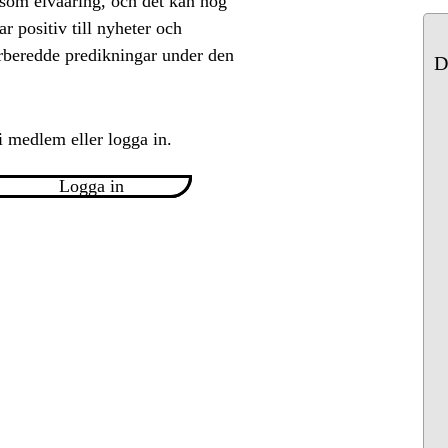
n som elvaåring, och det kan nog
r positiv till nyheter och
rberedde predikningar under den
D
i medlem eller logga in.
Logga in