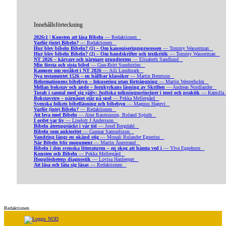
Innehållsförteckning
2026:1 | Konsten att läsa Bibeln
— Redaktionen
Varför (inte) Bibeln?
— Redaktionen
Hur blev bibeln Bibeln? (1) – Om kanoniseringsprocessen
— Tommy Wasserman
Hur blev bibeln Bibeln? (2) – Om handskrifter och textkritik
— Tommy Wasserman
NT 2026 – kärvare och närmare grundtexten
— Elisabeth Sandlund
Min första och sista bibel
— Gun-Britt Sundström
Kampen om språket i NT 2026
— Aili Lundmark
Nya testamentet 1526 – en hållbar klassiker
— Martin Berntson
Reformationens bibelsyn – fokusering utan förträngning
— Martin Westerholm
Mellan bokstav och ande – fornkyrkans läsning av Skriften
— Andreas Nordlander
Torah i samtal med sig själv: Judiska tolkningsprinciper i teori och praktik
— Kamilla 
Bokstavstro – närnågot står på spel
— Pekka Mellergård
Svenska folkets bibelläsning och bibelsyn
— Magnus Hagevi
Varför (inte) Bibeln?
— Redaktionen
Att leva med Bibeln
— Arne Rasmusson, Roland Spjuth
I ordet var liv
— Liselott J Andersson
Bibeln återupptäckt i vår tid
— Josef Bergdahl
Bibeln som auktoritet
— Gunnar Samuelsson
Vandring längs en okänd stig
— Monali Rulander Egserius
När Bibeln blir monument
— Martin Ånestrand
Bibeln i den svenska litteraturen – en skog att hämta ved i
— Ylva Eggehorn
Konsten och Bibeln
— Pekka Mellergård
Hopplöshetens diagnostik
— Lovisa Hanberger
Att läsa och låta sig läsas
— Redaktionen
Redaktionen