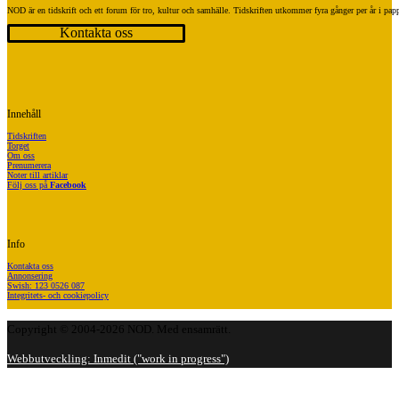
NOD är en tidskrift och ett forum för tro, kultur och samhälle. Tidskriften utkommer fyra gånger per år i p
Kontakta oss
Innehåll
Tidskriften
Torget
Om oss
Prenumerera
Noter till artiklar
Följ oss på
Facebook
Info
Kontakta oss
Annonsering
Swish: 123 0526 087
Integritets- och cookiepolicy
Copyright © 2004-2026 NOD. Med ensamrätt.
Webbutveckling: Inmedit ("work in progress")