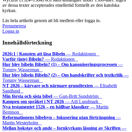
av dessa texter accepterades emellertid formellt av den katolska
kyrkan.
Läs hela artikeln genom att bli medlem eller logga in.
Prenumerera
Logga in
Innehållsförteckning
2026:1 | Konsten att läsa Bibeln
— Redaktionen
Varför (inte) Bibeln?
— Redaktionen
Hur blev bibeln Bibeln? (1) – Om kanoniseringsprocessen
—
Tommy Wasserman
Hur blev bibeln Bibeln? (2) – Om handskrifter och textkritik
—
Tommy Wasserman
NT 2026 – kärvare och närmare grundtexten
— Elisabeth
Sandlund
Min första och sista bibel
— Gun-Britt Sundström
Kampen om språket i NT 2026
— Aili Lundmark
Nya testamentet 1526 – en hållbar klassiker
— Martin
Berntson
Reformationens bibelsyn – fokusering utan förträngning
—
Martin Westerholm
Mellan bokstav och ande – fornkyrkans läsning av Skriften
—