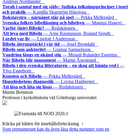
Andreas Nordlander
Torah i samtal med sig själv: Judiska tolkningsprinciper i teori
och praktik
— Kamilla Skarström Hinojosa
Bokstavstro – närnågot står på spel
— Pekka Mellergård
Svenska folkets bibelläsning och bibelsyn
— Magnus Hagevi
Varför (inte) Bibeln?
— Redaktionen
Att leva med Bibeln
— Arne Rasmusson, Roland Spjuth
I ordet var liv
— Liselott J Andersson
Bibeln återupptäckt i vår tid
— Josef Bergdahl
Bibeln som auktoritet
— Gunnar Samuelsson
Vandring längs en okänd stig
— Monali Rulander Egserius
När Bibeln blir monument
— Martin Ånestrand
Bibeln i den svenska litteraturen – en skog att hämta ved i
—
Ylva Eggehorn
Konsten och Bibeln
— Pekka Mellergård
Hopplöshetens diagnostik
— Lovisa Hanberger
Att läsa och låta sig läsas
— Redaktionen
Martin Berntson
Professor i kyrkohistoria vid Göteborgs universitet
Klicka på bilden för innehållsförteckning ↑
Som prenumerant kan du även läsa detta nummer som en