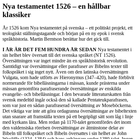
Nya testamentet 1526 – en hållbar
klassiker
År 1526 kom Nya testamentet på svenska – ett politiskt projekt, ett
teologiskt ställningstagande och början på en ny epok i svensk
språkhistoria. Martin Berntson berättar hur det gick till.
I ÅR ÄR DET FEM HUNDRA ÅR SEDAN
Nya testamentet i
sin helhet blev översatt till det svenska språket (NT 1526).
Översättningen var inget mindre än en språkhistorisk revolution.
Samtidigt var översättningar eller parafraser av Bibelns texter till
folkspråket i sig inget nytt. Även om den latinska översättningen
Vulgata, som hade utförts av Hieronymus (347–420), hade förblivit
normerande för bibelläsningarna i mässan, kunde prästerna under
mässan genomföra parafraserande översättningar av enskilda
evangelie- och bibelläsningar. I den bevarade litteraturskatten från
svensk medeltid ingår också den så kallade Pentateukparafrasen,
som var just en sådan parafraserad översättning av Moseböckerna.
Det viktiga var inte att göra ordagranna översättningar av bibeltexten
utan snarare att framställa texten på ett begripligt sätt som låg i linje
med kyrkans lära. Men redan på 1170-talet genomfördes det inom
den valdensiska rörelsen översättningar av åtminstone delar av
Bibeln till folkspråket och Bibeln översattes i sin helhet av John
Wycliffe (1324–1384) och hans anhängare under 1380-talet. Ingen