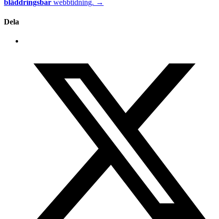
bläddringsbar
webbtidning. →
Dela