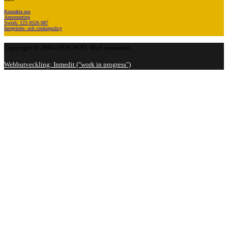
Kontakta oss
Annonsering
Swish: 123 0526 087
Integritets- och cookiepolicy
Copyright © 2004-2026 NOD. Med ensamrätt.
Webbutveckling: Inmedit ("work in progress")