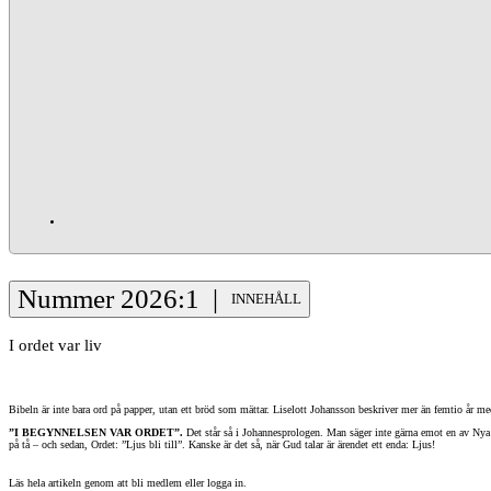
Nummer 2026:1 |
INNEHÅLL
I ordet var liv
Bibeln är inte bara ord på papper, utan ett bröd som mättar. Liselott Johansson beskriver mer än femtio år me
”I BEGYNNELSEN VAR ORDET”.
Det står så i Johannesprologen. Man säger inte gärna emot en av Nya te
på tå – och sedan, Ordet: ”Ljus bli till”. Kanske är det så, när Gud talar är ärendet ett enda: Ljus!
Läs hela artikeln genom att bli medlem eller logga in.