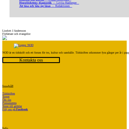
Hopplöshetens diagnostik
— Lovisa Hanberger
Att läsa och låta sig läsas
— Redaktionen
Liselott J Andersson
Författare och evangelist
NOD är en tidskrift och ett forum för tro, kultur och samhälle. Tidskriften utkommer fyra gånger per år i p
Kontakta oss
Innehåll
Tidskriften
Torget
Om oss
Prenumerera
Noter till artiklar
Följ oss på
Facebook
Info