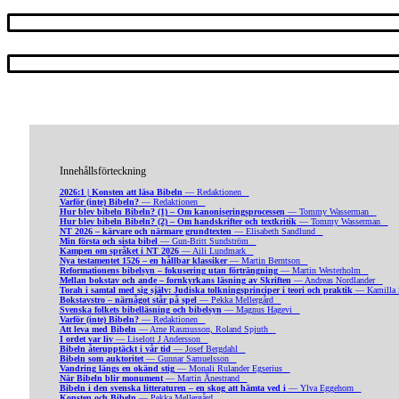
Innehållsförteckning
2026:1 | Konsten att läsa Bibeln
— Redaktionen
Varför (inte) Bibeln?
— Redaktionen
Hur blev bibeln Bibeln? (1) – Om kanoniseringsprocessen
— Tommy Wasserman
Hur blev bibeln Bibeln? (2) – Om handskrifter och textkritik
— Tommy Wasserman
NT 2026 – kärvare och närmare grundtexten
— Elisabeth Sandlund
Min första och sista bibel
— Gun-Britt Sundström
Kampen om språket i NT 2026
— Aili Lundmark
Nya testamentet 1526 – en hållbar klassiker
— Martin Berntson
Reformationens bibelsyn – fokusering utan förträngning
— Martin Westerholm
Mellan bokstav och ande – fornkyrkans läsning av Skriften
— Andreas Nordlander
Torah i samtal med sig själv: Judiska tolkningsprinciper i teori och praktik
— Kamilla 
Bokstavstro – närnågot står på spel
— Pekka Mellergård
Svenska folkets bibelläsning och bibelsyn
— Magnus Hagevi
Varför (inte) Bibeln?
— Redaktionen
Att leva med Bibeln
— Arne Rasmusson, Roland Spjuth
I ordet var liv
— Liselott J Andersson
Bibeln återupptäckt i vår tid
— Josef Bergdahl
Bibeln som auktoritet
— Gunnar Samuelsson
Vandring längs en okänd stig
— Monali Rulander Egserius
När Bibeln blir monument
— Martin Ånestrand
Bibeln i den svenska litteraturen – en skog att hämta ved i
— Ylva Eggehorn
Konsten och Bibeln
— Pekka Mellergård