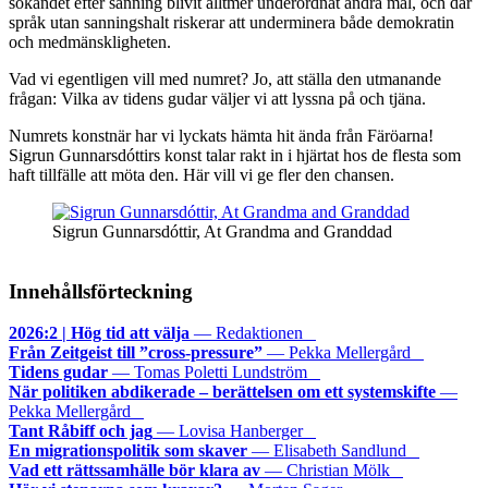
sökandet efter sanning blivit alltmer underordnat andra mål, och där
språk utan sanningshalt riskerar att underminera både demokratin
och medmänskligheten.
Vad vi egentligen vill med numret? Jo, att ställa den utmanande
frågan: Vilka av tidens gudar väljer vi att lyssna på och tjäna.
Numrets konstnär har vi lyckats hämta hit ända från Färöarna!
Sigrun Gunnarsdóttirs konst talar rakt in i hjärtat hos de flesta som
haft tillfälle att möta den. Här vill vi ge fler den chansen.
Sigrun Gunnarsdóttir, At Grandma and Granddad
Innehållsförteckning
2026:2 | Hög tid att välja
— Redaktionen
Från Zeitgeist till ”cross-pressure”
— Pekka Mellergård
Tidens gudar
— Tomas Poletti Lundström
När politiken abdikerade – berättelsen om ett systemskifte
—
Pekka Mellergård
Tant Råbiff och jag
— Lovisa Hanberger
En migrationspolitik som skaver
— Elisabeth Sandlund
Vad ett rättssamhälle bör klara av
— Christian Mölk