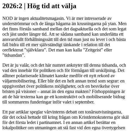
2026:2 | Hög tid att välja
NOD är ingen aktualitetsmagasin. Vi är mer intresserade av
underströmmar och de långa bågarna än krusningarna på ytan. Men
det finns förstås samband mellan det dagsaktuella och det som legat
och jäst under längre tid. Att se sådana samband kan underlätta ett
ansvarsfullt förhållningssätt till den tid man just nu lever i och bästa
fall bidra till ett mer självständigt tänkande i relation till det
oreflekterat ”självklara”. Det man kan kalla ”Zeitgeist” eller
”tidsandan”.
Det är ju valår, och det här numret anknyter till denna tidsanda, och
vad den innebär för politiken och för förmågan till urskiljning. Det
alltmer polariserade klimatet kanske medför ett nytt rekord av
väljarmobilisering. Eller blir det en helt annan trend som segrar: en
uppgivenhet över politikens möjligheter, och en besvikelse över
bristen på visioner – annat än den egna makten? Förhoppningen är
att de här texterna kan ge ett konstruktivt och mobiliserande bidrag
till sommarens funderingar inför valet i september.
Ett par artiklar speglar vårvinterns debatt om tonårsutvisningarna,
där det också hettade till kring frågan om Kristdemokraterna gör skäl
för det första ledet i parti­namnet. I en annan artikel berättar en
lokalpolitiker om utmaningen att stå fast vid den egna övertygelsen