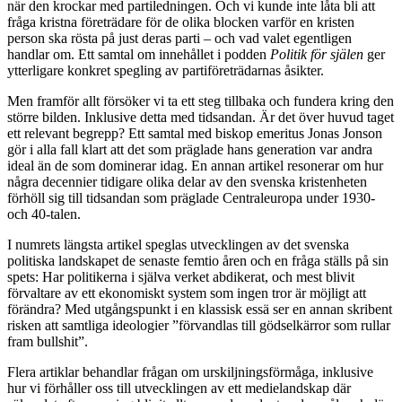
när den krockar med partiledningen. Och vi kunde inte låta bli att
fråga kristna företrädare för de olika blocken varför en kristen
person ska rösta på just deras parti – och vad valet egentligen
handlar om. Ett samtal om innehållet i podden
Politik för själen
ger
ytterligare konkret spegling av partiföreträdarnas åsikter.
Men framför allt försöker vi ta ett steg tillbaka och fundera kring den
större bilden. Inklusive detta med tidsandan. Är det över huvud taget
ett relevant begrepp? Ett samtal med biskop emeritus Jonas Jonson
gör i alla fall klart att det som präglade hans generation var andra
ideal än de som dominerar idag. En annan artikel resonerar om hur
några decennier tidigare olika delar av den svenska kristenheten
förhöll sig till tidsandan som präglade Centraleuropa under 1930-
och 40-talen.
I numrets längsta artikel speglas utvecklingen av det svenska
politiska landskapet de senaste femtio åren och en fråga ställs på sin
spets: Har politikerna i själva verket abdikerat, och mest blivit
förvaltare av ett ekonomiskt system som ingen tror är möjligt att
förändra? Med utgångspunkt i en klassisk essä ser en annan skribent
risken att samtliga ideologier ”förvandlas till gödselkärror som rullar
fram bullshit”.
Flera artiklar behandlar frågan om urskiljningsförmåga, inklusive
hur vi förhåller oss till utvecklingen av ett medielandskap där