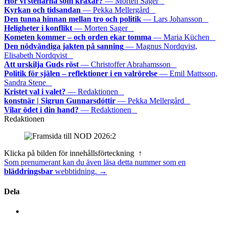
Hör vi stenarna som kraxar?
— Morten Sager
Kyrkan och tidsandan
— Pekka Mellergård
Den tunna hinnan mellan tro och politik
— Lars Johansson
Heligheter i konflikt
— Morten Sager
Kometen kommer – och orden ekar tomma
— Maria Küchen
Den nödvändiga jakten på sanning
— Magnus Nordqvist,
Elisabeth Nordqvist
Att urskilja Guds röst
— Christoffer Abrahamsson
Politik för själen – reflektioner i en valrörelse
— Emil Mattsson,
Sandra Stene
Kristet val i valet?
— Redaktionen
konstnär | Sigrun Gunnarsdóttir
— Pekka Mellergård
Vilar ödet i din hand?
— Redaktionen
Redaktionen
Klicka på bilden för innehållsförteckning ↑
Som prenumerant kan du även läsa detta nummer som en
bläddringsbar
webbtidning. →
Dela