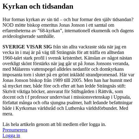
Kyrkan och tidsandan
Hur formas kyrkan av sin tid – och hur formar den själv tidsandan?
NOD mötte biskop emeritus Jonas Jonson i ett samtal om
erfarenheterna av ”68-kyrkan”, internationell ekumenik och dagens
avideologiserade samhälle.
SVERIGE VISAR SIG
från sin allra vackraste sida när jag en
vecka in i maj är på väg till Strängnäs för att träffa en alltsedan
1960-talet stark profil i svensk kristenhet. Känslan av något nästan
overkligt skönt förstärks när jag går ut på Jonas Jonsons veranda,
med Mälarens vattenspegel alldeles nedanför och domkyrkans
imposanta torn i slutet på en grönt inklädd strandpromenad. Här var
Jonas Jonson biskop från 1989 tilll 2005. Men han har hunnit med
så mycket mer, både före och efter att han ledde Strängnäs stift:
Skrivit viktiga böcker, ansvarat för Stiftsgården i Rättvik, som
docent och t f professor undervisat i missionsvetenskap i Uppsala,
författat många och ofta sjungna psalmer, haft ledande befattningar
både i Kyrkornas världsråd och Lutherska världsförbundet. Med
mera.
Läs hela artikeln genom att bli medlem eller logga in.
Prenumerera
Logga in