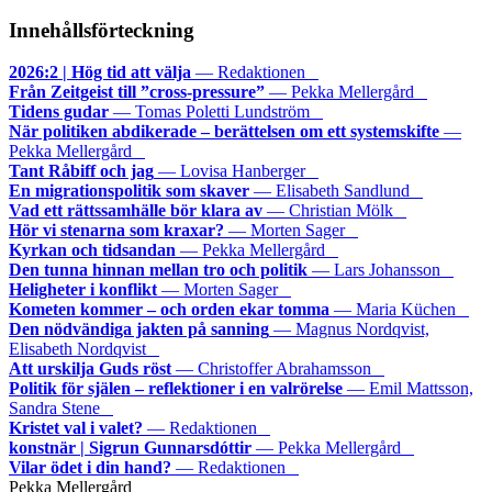
Innehållsförteckning
2026:2 | Hög tid att välja
— Redaktionen
Från Zeitgeist till ”cross-pressure”
— Pekka Mellergård
Tidens gudar
— Tomas Poletti Lundström
När politiken abdikerade – berättelsen om ett systemskifte
—
Pekka Mellergård
Tant Råbiff och jag
— Lovisa Hanberger
En migrationspolitik som skaver
— Elisabeth Sandlund
Vad ett rättssamhälle bör klara av
— Christian Mölk
Hör vi stenarna som kraxar?
— Morten Sager
Kyrkan och tidsandan
— Pekka Mellergård
Den tunna hinnan mellan tro och politik
— Lars Johansson
Heligheter i konflikt
— Morten Sager
Kometen kommer – och orden ekar tomma
— Maria Küchen
Den nödvändiga jakten på sanning
— Magnus Nordqvist,
Elisabeth Nordqvist
Att urskilja Guds röst
— Christoffer Abrahamsson
Politik för själen – reflektioner i en valrörelse
— Emil Mattsson,
Sandra Stene
Kristet val i valet?
— Redaktionen
konstnär | Sigrun Gunnarsdóttir
— Pekka Mellergård
Vilar ödet i din hand?
— Redaktionen
Pekka Mellergård