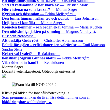
En migrationspolitik som skaver
— Elisabeth Sandlund
Vad ett rättssamhälle bör klara av
— Christian Mölk
Hör vi stenarna som kraxar?
— Morten Sager
Kyrkan och tidsandan
— Pekka Mellergård
Den tunna hinnan mellan tro och politik
— Lars Johansson
Heligheter i konflikt
— Morten Sager
Kometen kommer – och orden ekar tomma
— Maria Küchen
Den nödvändiga jakten på sanning
— Magnus Nordqvist,
Elisabeth Nordqvist
Att urskilja Guds röst
— Christoffer Abrahamsson
Politik för själen – reflektioner i en valrörelse
— Emil Mattsson,
Sandra Stene
Kristet val i valet?
— Redaktionen
konstnär | Sigrun Gunnarsdóttir
— Pekka Mellergård
Vilar ödet i din hand?
— Redaktionen
Morten Sager
Docent i vetenskapsteori, Göteborgs universitet
Klicka på bilden för innehållsförteckning ↑
Som prenumerant kan du även läsa detta nummer som en
bläddringsbar
webbtidning. →