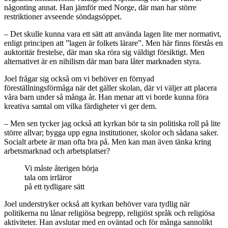
någonting annat. Han jämför med Norge, där man har större
restriktioner avseende söndagsöppet.
– Det skulle kunna vara ett sätt att använda lagen lite mer normativt,
enligt principen att ”lagen är folkets lärare”. Men här finns förstås en
auktoritär frestelse, där man ska röra sig väldigt försiktigt. Men
alternativet är en nihilism där man bara låter marknaden styra.
Joel frågar sig också om vi behöver en förnyad
föreställningsförmåga när det gäller skolan, där vi väljer att placera
våra barn under så många år. Han menar att vi borde kunna föra
kreativa samtal om vilka färdigheter vi ger dem.
– Men sen tycker jag också att kyrkan bör ta sin politiska roll på lite
större allvar; bygga upp egna institutioner, skolor och sådana saker.
Socialt arbete är man ofta bra på. Men kan man även tänka kring
arbetsmarknad och arbetsplatser?
Vi måste återigen börja
tala om irrläror
på ett tydligare sätt
Joel understryker också att kyrkan behöver vara tydlig när
politikerna nu lånar religiösa begrepp, religiöst språk och religiösa
aktiviteter. Han avslutar med en oväntad och för många sannolikt