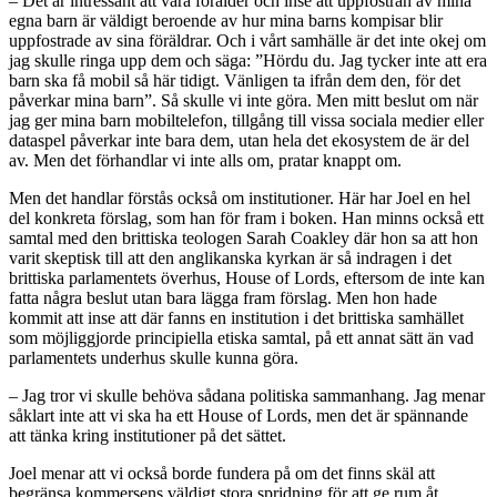
– Det är intressant att vara förälder och inse att uppfostran av mina
egna barn är väldigt beroende av hur mina barns kompisar blir
uppfostrade av sina föräldrar. Och i vårt samhälle är det inte okej om
jag skulle ringa upp dem och säga: ”Hördu du. Jag tycker inte att era
barn ska få mobil så här tidigt. Vänligen ta ifrån dem den, för det
påverkar mina barn”. Så skulle vi inte göra. Men mitt beslut om när
jag ger mina barn mobiltelefon, tillgång till vissa sociala medier eller
dataspel påverkar inte bara dem, utan hela det ekosystem de är del
av. Men det förhandlar vi inte alls om, pratar knappt om.
Men det handlar förstås också om institutioner. Här har Joel en hel
del konkreta förslag, som han för fram i boken. Han minns också ett
samtal med den brittiska teologen Sarah Coakley där hon sa att hon
varit skeptisk till att den anglikanska kyrkan är så indragen i det
brittiska parlamentets överhus, House of Lords, eftersom de inte kan
fatta några beslut utan bara lägga fram förslag. Men hon hade
kommit att inse att där fanns en institution i det brittiska samhället
som möjliggjorde principiella etiska samtal, på ett annat sätt än vad
parlamentets underhus skulle kunna göra.
– Jag tror vi skulle behöva sådana politiska sammanhang. Jag menar
såklart inte att vi ska ha ett House of Lords, men det är spännande
att tänka kring institutioner på det sättet.
Joel menar att vi också borde fundera på om det finns skäl att
begränsa kommersens väldigt stora spridning för att ge rum åt