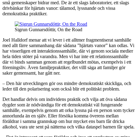
små gemenskaper bidrar med. De är ett slags laboratorier, ett slags
drivbänkar för hjärtats vanor: tålamod, lyssnande och vissa
demokratiska praktiker.
Sigrun Gunnarsdóttir, On the Road
Joel Halldorf menar att vi lever i ett alltmer fragmentiserat samhälle
med allt färre sammanhang där sådana ”hjärtats vanor” kan odlas. Vi
har visserligen ett interaktionssamhälle, där vi genom sociala medier
hela tiden stöter på varandra. Men vi har inte ett relationssamhälle
där vi binds samman genom att regelbundet mötas, exempelvis i ett
föreningsliv. Även familjepraktiker, det villl säga att familjer gör
saker gemensamt, har gått ner.
– Den här utvecklingen gör oss mindre demokratiskt skickliga, och
leder till den polarisering som också blir ett politiskt problem.
Det handlar delvis om individens praktik och vilja att öva sådana
dygder som är nödvändiga för ett demokratiskt väl fungerande
samhälle, exempelvis genom att orka lyssna på en person som tycker
annorlunda än en själv. Eller försöka komma överens mellan
föräldrar i samma grannskap om hur mycket ens barn får dricka
alkohol, vara ute sent på nätterna och vilka dataspel barnen får spela.