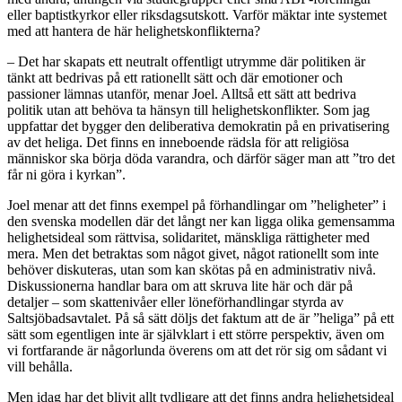
eller baptistkyrkor eller riksdagsutskott. Varför mäktar inte systemet
med att hantera de här helighetskonflikterna?
– Det har skapats ett neutralt offentligt utrymme där politiken är
tänkt att bedrivas på ett rationellt sätt och där emotioner och
passioner lämnas utanför, menar Joel. Alltså ett sätt att bedriva
politik utan att behöva ta hänsyn till helighetskonflikter. Som jag
uppfattar det bygger den deliberativa demokratin på en privatisering
av det heliga. Det finns en inneboende rädsla för att religiösa
människor ska börja döda varandra, och därför säger man att ”tro det
får ni göra i kyrkan”.
Joel menar att det finns exempel på förhandlingar om ”heligheter” i
den svenska modellen där det långt ner kan ligga olika gemensamma
helighetsideal som rättvisa, solidaritet, mänskliga rättigheter med
mera. Men det betraktas som något givet, något rationellt som inte
behöver diskuteras, utan som kan skötas på en administrativ nivå.
Diskussionerna handlar bara om att skruva lite här och där på
detaljer – som skattenivåer eller löneförhandlingar styrda av
Saltsjöbadsavtalet. På så sätt döljs det faktum att de är ”heliga” på ett
sätt som egentligen inte är självklart i ett större perspektiv, även om
vi fortfarande är någorlunda överens om att det rör sig om sådant vi
vill behålla.
Men idag har det blivit allt tydligare att det finns andra helighetsideal