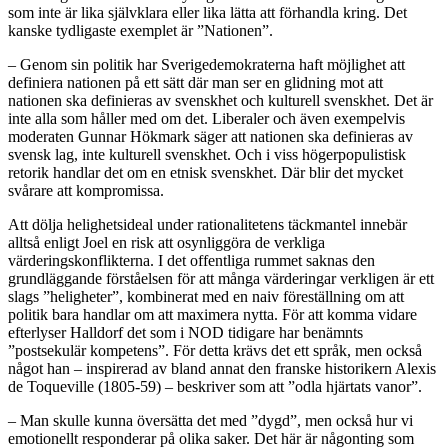
som inte är lika självklara eller lika lätta att förhandla kring. Det
kanske tydligaste exemplet är ”Nationen”.
– Genom sin politik har Sverigedemokraterna haft möjlighet att
definiera nationen på ett sätt där man ser en glidning mot att
nationen ska definieras av svenskhet och kulturell svenskhet. Det är
inte alla som håller med om det. Liberaler och även exempelvis
moderaten Gunnar Hökmark säger att nationen ska definieras av
svensk lag, inte kulturell svenskhet. Och i viss högerpopulistisk
retorik handlar det om en etnisk svenskhet. Där blir det mycket
svårare att kompromissa.
Att dölja helighetsideal under rationalitetens täckmantel innebär
alltså enligt Joel en risk att osynliggöra de verkliga
värderingskonflikterna. I det offentliga rummet saknas den
grundläggande förståelsen för att många värderingar verkligen är ett
slags ”heligheter”, kombinerat med en naiv föreställning om att
politik bara handlar om att maximera nytta. För att komma vidare
efterlyser Halldorf det som i NOD tidigare har benämnts
”postsekulär kompetens”. För detta krävs det ett språk, men också
något han – inspirerad av bland annat den franske historikern Alexis
de Toqueville (1805-59) – beskriver som att ”odla hjärtats vanor”.
– Man skulle kunna översätta det med ”dygd”, men också hur vi
emotionellt responderar på olika saker. Det här är någonting som