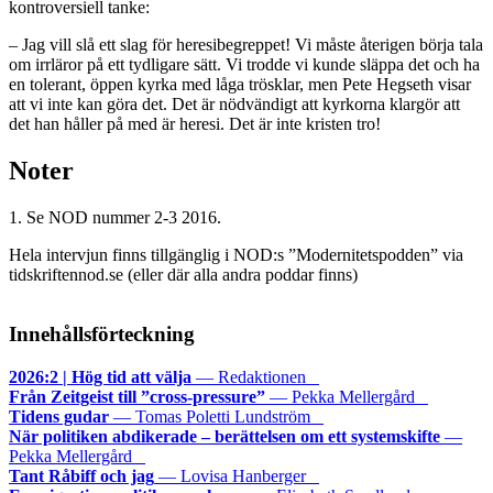
kontroversiell tanke:
– Jag vill slå ett slag för heresibegreppet! Vi måste återigen börja tala
om irrläror på ett tydligare sätt. Vi trodde vi kunde släppa det och ha
en tolerant, öppen kyrka med låga trösklar, men Pete Hegseth visar
att vi inte kan göra det. Det är nödvändigt att kyrkorna klargör att
det han håller på med är heresi. Det är inte kristen tro!
Noter
1. Se NOD nummer 2-3 2016.
Hela intervjun finns tillgänglig i NOD:s ”Modernitetspodden” via
tidskriftennod.se (eller där alla andra poddar finns)
Innehållsförteckning
2026:2 | Hög tid att välja
— Redaktionen
Från Zeitgeist till ”cross-pressure”
— Pekka Mellergård
Tidens gudar
— Tomas Poletti Lundström
När politiken abdikerade – berättelsen om ett systemskifte
—
Pekka Mellergård
Tant Råbiff och jag
— Lovisa Hanberger