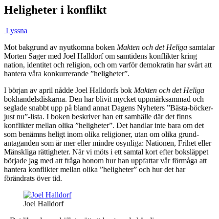
Heligheter i konflikt
Lyssna
Mot bakgrund av nyutkomna boken
Makten och det Heliga
samtalar
Morten Sager med Joel Halldorf om samtidens konflikter kring
nation, identitet och religion, och om varför demokratin har svårt att
hantera våra konkurrerande ”heligheter”.
I början av april nådde Joel Halldorfs bok
Makten och det Heliga
bokhandelsdiskarna. Den har blivit mycket uppmärksammad och
seglade snabbt upp på bland annat Dagens Nyheters ”Bästa-böcker-
just nu”-lista. I boken beskriver han ett samhälle där det finns
konflikter mellan olika ”heligheter”. Det handlar inte bara om det
som benämns heligt inom olika religioner, utan om olika grund­
antaganden som är mer eller mindre osynliga: Nationen, Frihet eller
Mänskliga rättigheter. När vi möts i ett samtal kort efter boksläppet
började jag med att fråga honom hur han uppfattar vår förmåga att
hantera konflikter mellan olika ”heligheter” och hur det har
förändrats över tid.
Joel Halldorf