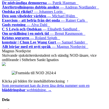
De nödvändiga demonerna
— Patrik Hagman
Återförtrollningens dubbla ansikte
— Andreas Nordlander
Ondska på riktigt?
— Johannes Lorin
Den som vilseleder världen
— Michael Hjälm
Exorcism – att befria från det onda
— Rainer Carls
Guds rustning
— Alva Dahl
C S Lewis och Ondskan
— Elisabeth Sandlund
Om urskillning i en mörk tid
— Bengt Rasmusson
Kristus segraren
— Roland Spjuth
konstnär | Chun Lee Wang Gurt
— Samuel Sander
Allt börjar med ett nytt språk
— Magnus Nordqvist
Magnus Nordqvist
Skrivande sjuksköterskestudent och ständig NOD-läsare, vice
ordförande i Stiftelsen Sankt Ignatios
Klicka på bilden för innehållsförteckning ↑
Som prenumerant kan du även läsa detta nummer som en
bläddringsbar
webbtidning. →
Dela