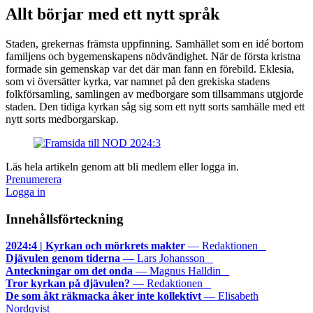
Allt börjar med ett nytt språk
Staden, grekernas främsta uppfinning. Samhället som en idé bortom
familjens och bygemenskapens nödvändighet. När de första kristna
formade sin gemenskap var det där man fann en förebild. Eklesia,
som vi översätter kyrka, var namnet på den grekiska stadens
folkförsamling, samlingen av medborgare som tillsammans utgjorde
staden. Den tidiga kyrkan såg sig som ett nytt sorts samhälle med ett
nytt sorts medborgarskap.
Läs hela artikeln genom att bli medlem eller logga in.
Prenumerera
Logga in
Innehållsförteckning
2024:4 | Kyrkan och mörkrets makter
— Redaktionen
Djävulen genom tiderna
— Lars Johansson
Anteckningar om det onda
— Magnus Halldin
Tror kyrkan på djävulen?
— Redaktionen
De som åkt räkmacka åker inte kollektivt
— Elisabeth
Nordqvist