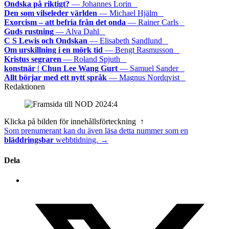
Ondska på riktigt?
— Johannes Lorin
Den som vilseleder världen
— Michael Hjälm
Exorcism – att befria från det onda
— Rainer Carls
Guds rustning
— Alva Dahl
C S Lewis och Ondskan
— Elisabeth Sandlund
Om urskillning i en mörk tid
— Bengt Rasmusson
Kristus segraren
— Roland Spjuth
konstnär | Chun Lee Wang Gurt
— Samuel Sander
Allt börjar med ett nytt språk
— Magnus Nordqvist
Redaktionen
Klicka på bilden för innehållsförteckning ↑
Som prenumerant kan du även läsa detta nummer som en
bläddringsbar
webbtidning. →
Dela