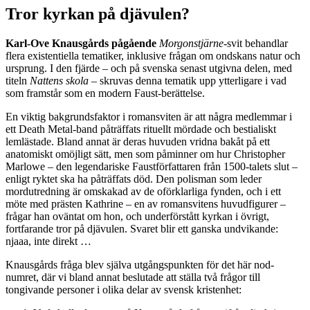
Tror kyrkan på djävulen?
Karl-Ove Knausgårds pågående
Morgonstjärne
-svit behandlar
flera existentiella tematiker, inklusive frågan om ondskans natur och
ursprung. I den fjärde – och på svenska senast utgivna delen, med
titeln
Nattens skola
– skruvas denna tematik upp ytterligare i vad
som framstår som en modern Faust-berättelse.
En viktig bakgrundsfaktor i romansviten är att några medlemmar i
ett Death Metal-band påträffats rituellt mördade och bestialiskt
lemlästade. Bland annat är deras huvuden vridna bakåt på ett
anatomiskt omöjligt sätt, men som påminner om hur Christopher
Marlowe – den legendariske Faustförfattaren från 1500-talets slut –
enligt ryktet ska ha påträffats död. Den polisman som leder
mordutredning är omskakad av de oförklarliga fynden, och i ett
möte med prästen Kathrine – en av romansvitens huvudfigurer –
frågar han oväntat om hon, och underförstått kyrkan i övrigt,
fortfarande tror på djävulen. Svaret blir ett ganska undvikande:
njaaa, inte direkt …
Knausgårds fråga blev själva utgångspunkten för det här nod-
numret, där vi bland annat beslutade att ställa två frågor till
tongivande personer i olika delar av svensk kristenhet: