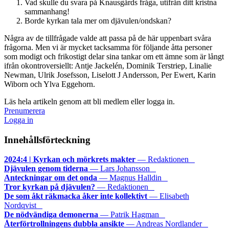
Vad skulle du svara på Knausgårds fråga, utifrån ditt kristna
sammanhang!
Borde kyrkan tala mer om djävulen/ondskan?
Några av de tillfrågade valde att passa på de här uppenbart svåra
frågorna. Men vi är mycket tacksamma för följande åtta personer
som modigt och frikostigt delar sina tankar om ett ämne som är långt
ifrån okontroversiellt: Antje Jackelén, Dominik Terstriep, Linalie
Newman, Ulrik Josefsson, Liselott J Andersson, Per Ewert, Karin
Wiborn och Ylva Eggehorn.
Läs hela artikeln genom att bli medlem eller logga in.
Prenumerera
Logga in
Innehållsförteckning
2024:4 | Kyrkan och mörkrets makter
— Redaktionen
Djävulen genom tiderna
— Lars Johansson
Anteckningar om det onda
— Magnus Halldin
Tror kyrkan på djävulen?
— Redaktionen
De som åkt räkmacka åker inte kollektivt
— Elisabeth
Nordqvist
De nödvändiga demonerna
— Patrik Hagman
Återförtrollningens dubbla ansikte
— Andreas Nordlander