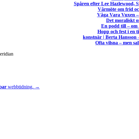
Spåren efter Lee Hazlewood, S
Vårmöte om frid oc
Våga Vara Vuxen – 
Det moraliskt 
En podd till – om
Hopp och fest i en t
konstnär | Berta Hansson
—
Ofta vilsna – men sal
eridian
bar
webbtidning. →