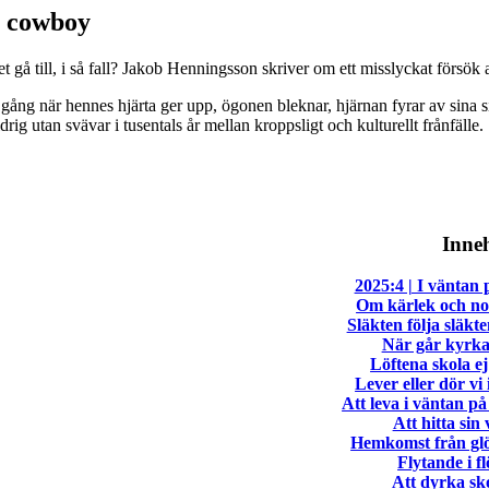
e cowboy
et gå till, i så fall? Jakob Henningsson skriver om ett misslyckat förs
 gång när hennes hjärta ger upp, ögonen bleknar, hjärnan fyrar av sina s
ig utan svävar i tusentals år mellan kroppsligt och kulturellt frånfälle.
Inneh
2025:4 | I väntan 
Om kärlek och no
Släkten följa släk
När går kyrka
Löftena skola ej
Lever eller dör vi
Att leva i väntan på
Att hitta sin
Hemkomst från g
Flytande i f
Att dyrka sk