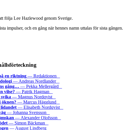
ök att följa Lee Hazlewood genom Sverige.
ista impulser, och en gång när hennes namn uttalas för sista gången.
ållsförteckning
på en riktning
— Redaktionen
dologi
— Andreas Nordlander
tens gång…
— Pekka Mellergård
n vilse?
— Patrik Hagman
 svika
— Magnus Nordqvist
 i öknen?
— Marcus Hägglund
 lidandet
— Elisabeth Nordqvist
 väg
— Johanna Svensson
lömskan
— Alexander Olofsson
lödet
— Simon Bäckman
ogen
— August Lindberg