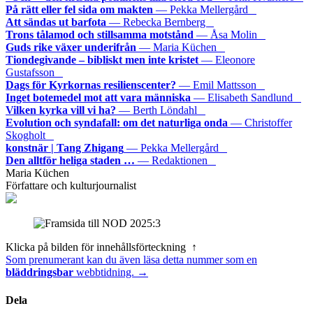
På rätt eller fel sida om makten
— Pekka Mellergård
Att sändas ut barfota
— Rebecka Bernberg
Trons tålamod och stillsamma motstånd
— Åsa Molin
Guds rike växer underifrån
— Maria Küchen
Tiondegivande – bibliskt men inte kristet
— Eleonore
Gustafsson
Dags för Kyrkornas resilienscenter?
— Emil Mattsson
Inget botemedel mot att vara människa
— Elisabeth Sandlund
Vilken kyrka vill vi ha?
— Berth Löndahl
Evolution och syndafall: om det naturliga onda
— Christoffer
Skogholt
konstnär | Tang Zhigang
— Pekka Mellergård
Den alltför heliga staden …
— Redaktionen
Maria Küchen
Författare och kulturjournalist
Klicka på bilden för innehållsförteckning ↑
Som prenumerant kan du även läsa detta nummer som en
bläddringsbar
webbtidning. →
Dela