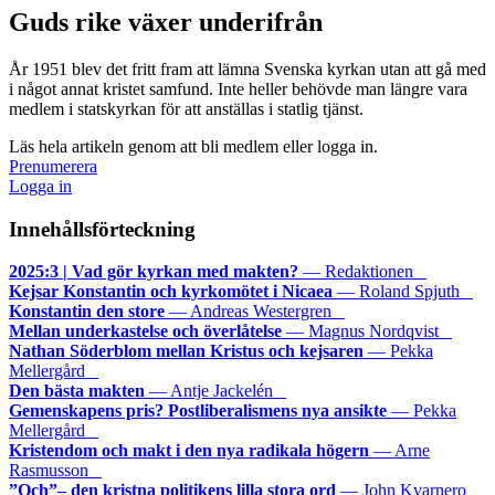
Guds rike växer underifrån
År 1951 blev det fritt fram att lämna Svenska kyrkan utan att gå med
i något annat kristet samfund. Inte heller behövde man längre vara
medlem i statskyrkan för att anställas i statlig tjänst.
Läs hela artikeln genom att bli medlem eller logga in.
Prenumerera
Logga in
Innehållsförteckning
2025:3 | Vad gör kyrkan med makten?
— Redaktionen
Kejsar Konstantin och kyrkomötet i Nicaea
— Roland Spjuth
Konstantin den store
— Andreas Westergren
Mellan underkastelse och överlåtelse
— Magnus Nordqvist
Nathan Söderblom mellan Kristus och kejsaren
— Pekka
Mellergård
Den bästa makten
— Antje Jackelén
Gemenskapens pris? Postliberalismens nya ansikte
— Pekka
Mellergård
Kristendom och makt i den nya radikala högern
— Arne
Rasmusson
”Och”– den kristna politikens lilla stora ord
— John Kvarnero