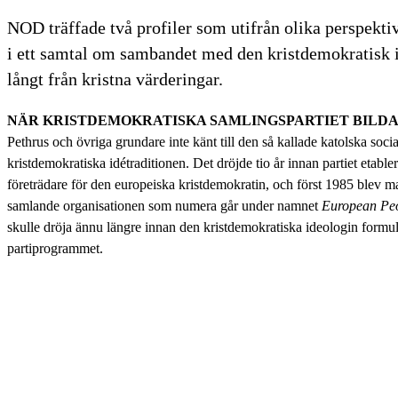
NOD träffade två profiler som utifrån olika perspektiv 
i ett samtal om sambandet med den kristdemokratisk 
långt från kristna värderingar.
NÄR KRISTDEMOKRATISKA SAMLINGSPARTIET BILD
Pethrus och övriga grundare inte känt till den så kallade katolska socia
kristdemokratiska idétraditionen. Det dröjde tio år innan partiet etabl
företrädare för den europeiska kristdemokratin, och först 1985 blev 
samlande organisationen som numera går under namnet
European Peo
skulle dröja ännu längre innan den kristdemokratiska ideologin formul
partiprogrammet.