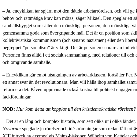
– Ja, encyklikan tar spjärn mot den dåtida arbetarrörelsen, och vill ge
behov och rättmätiga krav kan mötas, säger Mikael. Den speglar ett sä
samhällsbygget som sätter den mänskliga personen, den mänskliga vä
gemensamma goda som övergripande mål. Det är en position som skilj
kollektivistiska kommunismen (och senare: nazismen) eller den liberal
begreppet ”personalism” är viktigt. Det är personen snarare än individ
Personen finns alltid i ett socialt sammanhang, med relationer till oc
och omgivande samhälle.
– Encyklikan går emot utsugningen av arbetarklassen, fortsätter Per. 
ett annat svar än det revolutionära. Man vill hålla ihop samhället samt
reformera det. Påven uppmanade också kristna till politiskt engagemang
fackföreningar.
NOD:
Hur kom detta att kopplas till den kristdemokratiska rörelsen?
– Det är en lång och komplex historia, som sett olika ut i olika länder,
Novarum
speglade ju rörelser och idéströmningar som redan fått fotfä
XIII intryck av exempelvis Mainz-biskopen Wilhelm von Ketteler oc