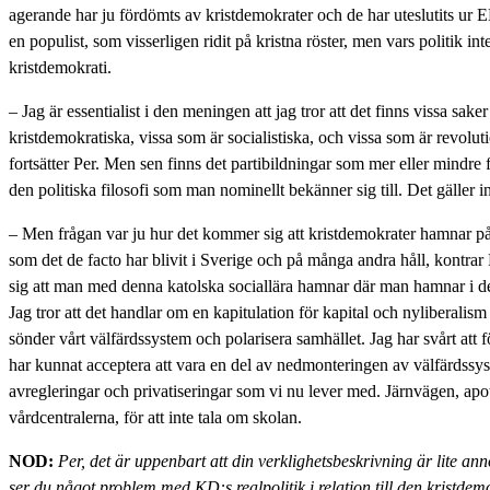
agerande har ju fördömts av kristdemokrater och de har uteslutits ur 
en populist, som visserligen ridit på kristna röster, men vars politik i
kristdemokrati.
– Jag är essentialist i den meningen att jag tror att det finns vissa sake
kristdemokratiska, vissa som är socialistiska, och vissa som är revolut
fortsätter Per. Men sen finns det partibildningar som mer eller mindre 
den politiska filosofi som man nominellt bekänner sig till. Det gäller i
– Men frågan var ju hur det kommer sig att kristdemokrater hamnar p
som det de facto har blivit i Sverige och på många andra håll, kontr
sig att man med denna katolska sociallära hamnar där man hamnar i 
Jag tror att det handlar om en kapitulation för kapital och nyliberalism s
sönder vårt välfärdssystem och polarisera samhället. Jag har svårt att 
har kunnat acceptera att vara en del av nedmonteringen av välfärdssy
avregleringar och privatiseringar som vi nu lever med. Järnvägen, apot
vårdcentralerna, för att inte tala om skolan.
NOD:
Per, det är uppenbart att din verklighetsbeskrivning är lite a
ser du något problem med KD:s realpolitik i relation till den kristdem