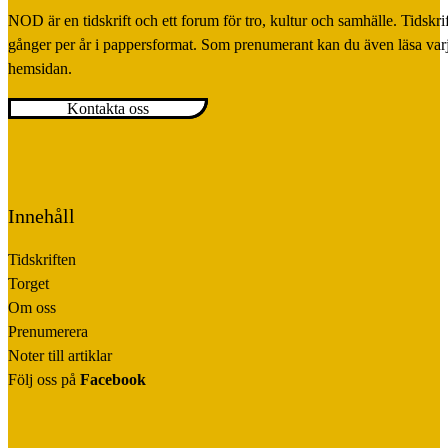
NOD är en tidskrift och ett forum för tro, kultur och samhälle. Tidskr
Mest ”underdog” vinner
— Morten Sager
gånger per år i pappersformat. Som prenumerant kan du även läsa var
vetenskap | Liv är nåd
— Anders Liljas, Maria Liljas
hemsidan.
konstnär | Gudrun Westerlund
— Anna Mellergård
Kontakta oss
”Har du någonsin sett honom skratta?”
— Redaktionen
Innehåll
Tidskriften
Torget
Om oss
Prenumerera
Noter till artiklar
Följ oss på
Facebook