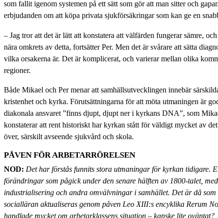
som fallit igenom systemen på ett sätt som gör att man sitter och gapar.
erbjudanden om att köpa privata sjukförsäkringar som kan ge en snab
– Jag tror att det är lätt att konstatera att välfärden fungerar sämre, oc
nära omkrets av detta, fortsätter Per. Men det är svårare att sätta dia
vilka orsakerna är. Det är komplicerat, och varierar mellan olika kom
regioner.
Både Mikael och Per menar att samhällsutvecklingen innebär särskild
kristenhet och kyrka. Förutsättningarna för att möta utmaningen är go
diakonala ansvaret ”finns djupt, djupt ner i kyrkans DNA”, som Mikae
konstaterar att rent historiskt har kyrkan stått för väldigt mycket av de
över, särskilt avseende sjukvård och skola.
PÅVEN FÖR ARBETARRÖRELSEN
NOD:
Det har förstås funnits stora utmaningar för kyrkan tidigare. E
förändringar som pågick under den senare hälften av 1800-talet, med
industrialisering och andra omvälvningar i samhället. Det är då som 
socialläran aktualiseras genom påven Leo XIII:s encyklika Rerum 
handlade mycket om arbetarklassens situation – kanske lite oväntat?