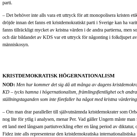
parti.
– Det behöver inte alls vara ett uttryck för att monopolisera kristen eti
dröjde innan det fanns ett kristdemokratiskt parti i Sverige kan ha varit 
fanns tillräckligt mycket av kristna värden i de andra partierna, men s
och där bildandet av KDS var ett uttryck för någonting i folkdjupet av
människosyn.
KRISTDEMOKRATISK HÖGERNATIONALISM
NOD:
Men hur kommer det sig då att många av dagens kristdemokrati
KD – tycks hamna i högernationalism, främlingsfientlighet och andra 
ställningstaganden som inte förefaller ha något med kristna värdering
– Om man drar paralleller till självutnämnda kristdemokrater som Or
nog lite för ytlig i analysen, menar Per. Vad gäller Ungern måste man 
ett land med långsam partiutveckling efter en lång period av diktatur,
Fidez inte alls representerar den kristdemokratiska internationalistiska