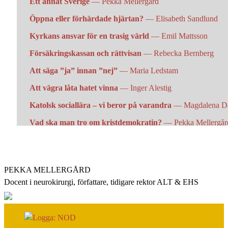
Ett annat Sverige
— Pekka Mellergård
Öppna eller förhärdade hjärtan?
— Elisabeth Sandlund
Kyrkans ansvar för en trasig värld
— Emil Mattsson
Försäkringskassan och rättvisan
— Rebecka Bernberg
Att säga ”ja” innan ”nej”
— Maria Ledstam
Att vägra låta hatet vinna
— Inger Alestig
Katolsk sociallära – vi beror på varandra
— Magdalena D
Vad ska man tro om kristdemokratin?
— Pekka Mellerg
Ett parti är ingen kyrka
— Pekka Mellergård
Lewi Pethrus var inte nazist, men …
— Pekka Mellergår
PEKKA MELLERGÅRD
Att vara realistisk kristen – går det?
— Arne Rasmusson
Docent i neurokirurgi, författare, tidigare rektor ALT & EHS
”Den ringastes like” – om det kristna kravet på jämlikhet
Mera verklighet – inte mindre
— Magnus Nordqvist
Blodiga fötter
— Maria Bergius