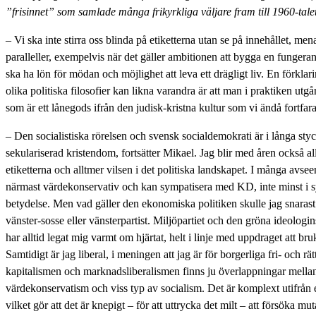
”frisinnet” som samlade många frikyrkliga väljare fram till 1960-talet
– Vi ska inte stirra oss blinda på etiketterna utan se på innehållet, mena
paralleller, exempelvis när det gäller ambitionen att bygga en fungera
ska ha lön för mödan och möjlighet att leva ett drägligt liv. En förklarin
olika politiska filosofier kan likna varandra är att man i praktiken ut
som är ett lånegods ifrån den judisk-kristna kultur som vi ändå fortfara
– Den socialistiska rörelsen och svensk socialdemokrati är i långa st
sekulariserad kristendom, fortsätter Mikael. Jag blir med åren också all
etiketterna och alltmer vilsen i det politiska landskapet. I många avs
närmast värdekonservativ och kan sympatisera med KD, inte minst i s
betydelse. Men vad gäller den ekonomiska politiken skulle jag snaras
vänster-sosse eller vänsterpartist. Miljöpartiet och den gröna ideologi
har alltid legat mig varmt om hjärtat, helt i linje med uppdraget att br
Samtidigt är jag liberal, i meningen att jag är för borgerliga fri- och rät
kapitalismen och marknadsliberalismen finns ju överlappningar mellan
värdekonservatism och viss typ av socialism. Det är komplext utifrån et
vilket gör att det är knepigt – för att uttrycka det milt – att försöka muta