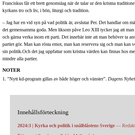
Franciskus får ett brett genomslag när de talar ur den kristna tradition
kyrkans tro och liv, i bön, liturgi och tradition.
– Jag har en vid syn på vad politik är, avslutar Per. Det handlar om m
det gemensamma goda. Men liksom påve Leo XIII tycker jag att man s
och gärna verka inom ett parti. Det innebär inte att man behöver ta ansv
partiet gör. Man kan rösta emot, man kan reservera sig och man kan ver
sin politik.Och det jag uppfattar som kristna värden kan finnas hos m
mindre alla partier.
NOTER
1. ”Nytt kd-program gillas av både höger och vänster”.
Dagens Nyhet
Innehållsförteckning
2024:3 | Kyrka och politik i snålblåstens Sverige
— Redak