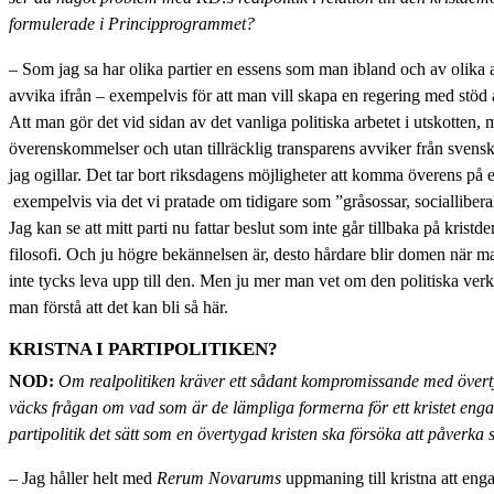
formulerade i Principprogrammet?
– Som jag sa har olika partier en essens som man ibland och av olika a
avvika ifrån – exempelvis för att man vill skapa en regering med stöd 
Att man gör det vid sidan av det vanliga politiska arbetet i utskotten,
överenskommelser och utan tillräcklig transparens avviker från svensk k
jag ogillar. Det tar bort riksdagens möjligheter att komma överens på e
exempelvis via det vi pratade om tidigare som ”gråsossar, sociallibera
Jag kan se att mitt parti nu fattar beslut som inte går tillbaka på kristd
filosofi. Och ju högre bekännelsen är, desto hårdare blir domen när m
inte tycks leva upp till den. Men ju mer man vet om den politiska verkl
man förstå att det kan bli så här.
KRISTNA I PARTIPOLITIKEN?
NOD:
Om realpolitiken kräver ett sådant kompromissande med övert
väcks frågan om vad som är de lämpliga formerna för ett kristet enga
partipolitik det sätt som en övertygad kristen ska försöka att påverka
– Jag håller helt med
Rerum Novarums
uppmaning till kristna att enga