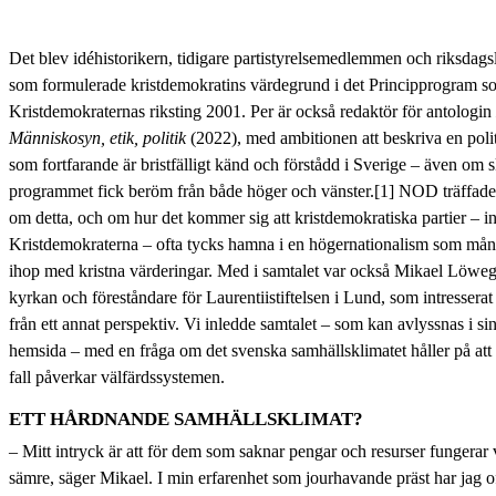
Det blev idéhistorikern, tidigare partistyrelsemedlemmen och riksda
som formulerade kristdemokratins värdegrund i det Principprogram s
Kristdemokraternas riksting 2001. Per är också redaktör för antologin
Människosyn, etik, politik
(2022), med ambitionen att beskriva en politi
som fortfarande är bristfälligt känd och förstådd i Sverige – även om s
programmet fick beröm från både höger och vänster.[1] NOD träffade
om detta, och om hur det kommer sig att kristdemokratiska partier – i
Kristdemokraterna – ofta tycks hamna i en högernationalism som mång
ihop med kristna värderingar. Med i samtalet var också Mikael Löweg
kyrkan och föreståndare för Laurentiistiftelsen i Lund, som intresserat 
från ett annat perspektiv. Vi inledde samtalet – som kan avlyssnas i s
hemsida – med en fråga om det svenska samhällsklimatet håller på att 
fall påverkar välfärdssystemen.
ETT HÅRDNANDE SAMHÄLLSKLIMAT?
– Mitt intryck är att för dem som saknar pengar och resurser fungerar 
sämre, säger Mikael. I min erfarenhet som jourhavande präst har jag o