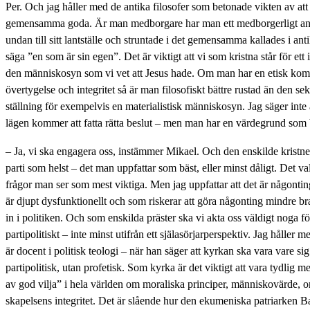
Per. Och jag håller med de antika filosofer som betonade vikten av att
gemensamma goda. Är man medborgare har man ett medborgerligt an
undan till sitt lantställe och struntade i det gemensamma kallades i ant
säga ”en som är sin egen”. Det är viktigt att vi som kristna står för ett
den människosyn som vi vet att Jesus hade. Om man har en etisk kompa
övertygelse och integritet så är man filosofiskt bättre rustad än den se
ställning för exempelvis en materialistisk människosyn. Jag säger inte a
lägen kommer att fatta rätta beslut – men man har en värdegrund som 
– Ja, vi ska engagera oss, instämmer Mikael. Och den enskilde kristne 
parti som helst – det man uppfattar som bäst, eller minst dåligt. Det val
frågor man ser som mest viktiga. Men jag uppfattar att det är någonting
är djupt dysfunktionellt och som riskerar att göra någonting mindre 
in i politiken. Och som enskilda präster ska vi akta oss väldigt noga fö
partipolitiskt – inte minst utifrån ett själasörjarperspektiv. Jag hålle
är docent i politisk teologi – när han säger att kyrkan ska vara vare sig 
partipolitisk, utan profetisk. Som kyrka är det viktigt att vara tydlig me
av god vilja” i hela världen om moraliska principer, människovärde, 
skapelsens integritet. Det är slående hur den ekumeniska patriarken 