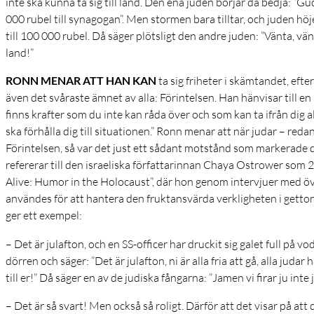
inte ska kunna ta sig till land. Den ena juden börjar då bedja: ”Gu
000 rubel till synagogan”. Men stormen bara tilltar, och juden höje
till 100 000 rubel. Då säger plötsligt den andre juden: ”Vänta, vä
land!”
RONN MENAR ATT HAN KAN
ta sig friheter i skämtandet, efte
även det svåraste ämnet av alla: Förintelsen. Han hänvisar till e
finns krafter som du inte kan råda över och som kan ta ifrån dig a
ska förhålla dig till situationen.” Ronn menar att när judar – re
Förintelsen, så var det just ett sådant motstånd som markerade 
refererar till den israeliska författarinnan Chaya Ostrower som
Alive: Humor in the Holocaust”, där hon genom intervjuer med ö
användes för att hantera den fruktansvärda verkligheten i getto
ger ett exempel:
– Det är julafton, och en SS-officer har druckit sig galet full på v
dörren och säger: ”Det är julafton, ni är alla fria att gå, alla judar
till er!” Då säger en av de judiska fångarna: ”Jamen vi firar ju inte j
– Det är så svart! Men också så roligt. Därför att det visar på att 