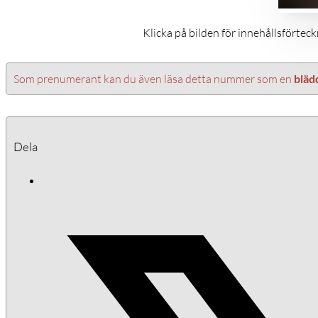
Klicka på bilden för innehållsförtec
Som prenumerant kan du även läsa detta nummer som en
bläd
Dela