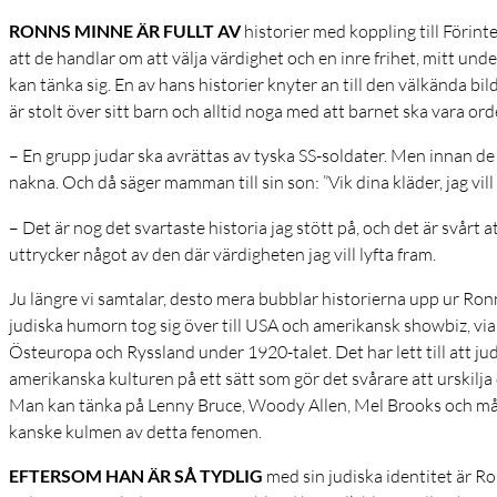
RONNS MINNE ÄR FULLT AV
historier med koppling till Förint
att de handlar om att välja värdighet och en inre frihet, mitt u
kan tänka sig. En av hans historier knyter an till den välkända b
är stolt över sitt barn och alltid noga med att barnet ska vara ord
– En grupp judar ska avrättas av tyska SS-soldater. Men innan de 
nakna. Och då säger mamman till sin son: ”Vik dina kläder, jag vill
– Det är nog det svartaste historia jag stött på, och det är svårt 
uttrycker något av den där värdigheten jag vill lyfta fram.
Ju längre vi samtalar, desto mera bubblar historierna upp ur Ron
judiska humorn tog sig över till USA och amerikansk showbiz, vi
Östeuropa och Ryssland under 1920-talet. Det har lett till att j
amerikanska kulturen på ett sätt som gör det svårare att urskilja
Man kan tänka på Lenny Bruce, Woody Allen, Mel Brooks och mång
kanske kulmen av detta fenomen.
EFTERSOM HAN ÄR SÅ TYDLIG
med sin judiska identitet är Ron