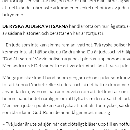
där förföljelsen var starkast, och därför där som man lärde sig sk
att detta är det närmaste vi kommer en enkel definition av judisk
bekymmer.
DE RYSKA JUDISKA VITSARNA
handlar ofta om hur låg status d
av sådana historier, och berättar en han är förtjust i:
– En jude som inte kan simma ramlar i vattnet. Två ryska poliser 
kommer inte att hjälpa dig, du får drunkna. Du är jude, och vi hjäl
”Död åt tsaren!” Varvid poliserna genast plockar upp honom ur va
Med andra ord: Det var bättre att vara kriminell än att vara jude.
Många judiska skämt handlar om pengar, och om judar som konver
för att kunna få arbete eller studera, och få det bättre ekonomiskt
använda dem, även om han är medveten om att det kan tas som e
honom handlar det nämligen om att lyfta fram den utsatthet juda
Men även judar i publiken kan tycka att det blir för mycket, sär
som blandar in Gud. Ronn delar ändå generöst med sig:
– Två judar är ute på sjön när det plötsligt blåser upp till en hotf