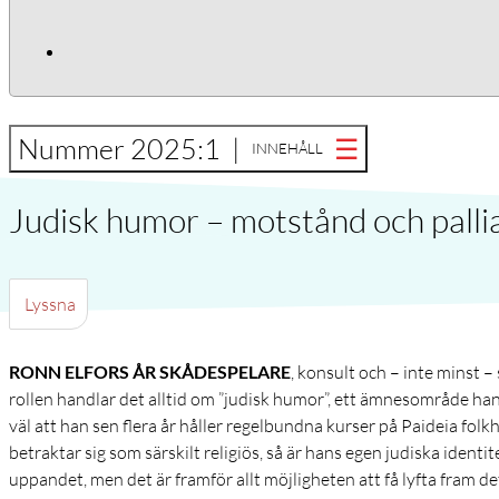
Nummer 2025:1 |
INNEHÅLL
Judisk humor – motstånd och palli
Lyssna
RONN ELFORS ÅR SKÅDESPELARE
, konsult och – inte minst –
rollen handlar det alltid om ”judisk humor”, ett ämnesområde han
väl att han sen flera år håller regelbundna kurser på Paideia fol
betraktar sig som särskilt religiös, så är hans egen judiska identite
uppandet, men det är framför allt möjligheten att få lyfta fram det