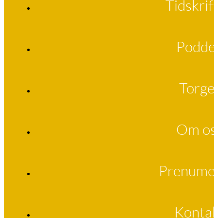
Tidskrif
Podde
Torge
Om os
Prenume
Kontak