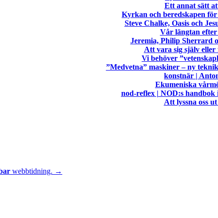
Ett annat sätt 
Kyrkan och beredskapen för 
Steve Chalke, Oasis och Je
Vår längtan efter 
Jeremia, Philip Sherrard o
Att vara sig själv eller 
Vi behöver ”vetenskapl
”Medvetna” maskiner – ny teknik
konstnär | Anto
Ekumeniska vårmöt
nod-reflex | NOD:s handbok i
Att lyssna oss u
bar
webbtidning. →