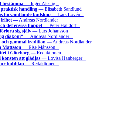
att bestämma
— Inger Alestig
praktisk handling
— Elisabeth Sandlund
sus förvandlande budskap
— Lars Lovén
frihet
— Andreas Nordlander
ch det envisa hoppet
— Peter Halldorf
förlora sig själv
— Lars Johansson
ig diakoni”
— Andreas Nordlander
 och gammal tradition
— Andreas Nordlander
n Mattsson
— Else Månsson
et i Göteborg
— Redaktionen
 konsten att glädjas
— Lovisa Hanberger
t ur bubblan
— Redaktionen