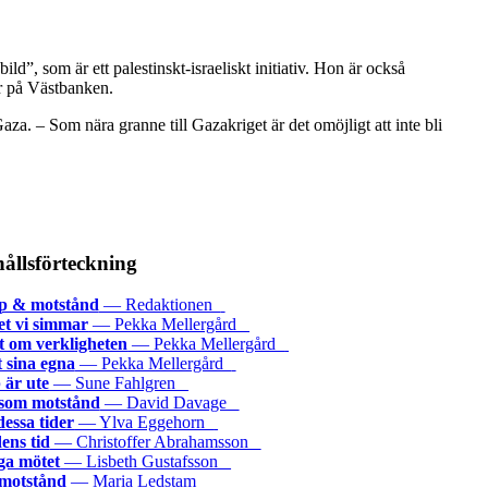
d”, som är ett palestinskt-israeliskt initiativ. Hon är också
r på Västbanken.
a. – Som nära granne till Gazakriget är det omöjligt att inte bli
ållsförteckning
ap & motstånd
— Redaktionen
et vi simmar
— Pekka Mellergård
t om verkligheten
— Pekka Mellergård
 sina egna
— Pekka Mellergård
 är ute
— Sune Fahlgren
 som motstånd
— David Davage
essa tider
— Ylva Eggehorn
ens tid
— Christoffer Abrahamsson
ga mötet
— Lisbeth Gustafsson
motstånd
— Maria Ledstam