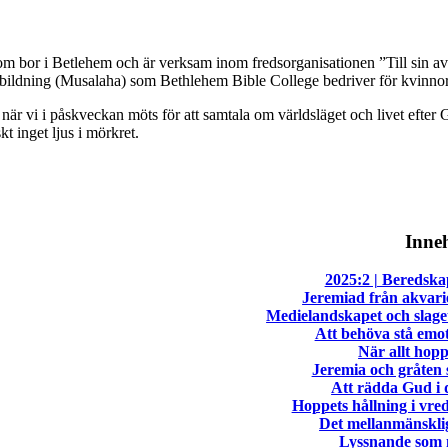
m bor i Betlehem och är verksam inom fredsorganisationen ”Till sin avbil
utbildning (Musalaha) som Bethlehem Bible College bedriver för kvinno
vi i påskveckan möts för att samtala om världsläget och livet efter Gaz
kt inget ljus i mörkret.
Inneh
2025:2 | Beredsk
Jeremiad från akvari
Medielandskapet och slage
Att behöva stå emot
När allt hopp
Jeremia och gråten
Att rädda Gud i d
Hoppets hållning i vred
Det mellanmänskli
Lyssnande som 