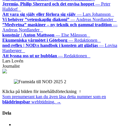
Jeremia, Philip Sherrard och det envisa hoppet
— Peter
Halldorf
Att vara sig själv eller förlora sig själv
— Lars Johansson
Vi behöver ”vetenskaplig diakoni”
— Andreas Nordlander
”Medvetna” maskiner – ny teknik och gammal tradition
—
Andreas Nordlander
konstnär | Anton Mattsson
— Else Månsson
Ekumeniska vårmötet i Göteborg
— Redaktionen
nod-reflex | NOD:s handbok i konsten att glädjas
— Lovisa
Hanberger
Att lyssna oss ut ur bubblan
— Redaktionen
Lars Lovén
Journalist
Klicka på bilden för innehållsförteckning ↑
Som prenumerant kan du även läsa detta nummer som en
bläddringsbar
webbtidning. →
Dela