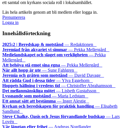
ett samtal om kyrkans sociala roll i lokalsamhället.
Läs hela artikeln genom att bli medlem eller logga in.
Prenumerera
Logga in
Innehållsförteckning
2025:2 | Beredskap & motstånd
— Redaktionen
Jeremiad från akvariet vi simmar
— Pekka Mellergård
Medielandskapet och slaget om verkligheten
— Pekka
Mellergård
Att behöva stå emot sina egna
— Pekka Mellergård
När allt hopp är ute
— Sune Fahlgren
Jeremia och gråten som motstånd
— David Davage
Att rädda Gud i dessa tider
— Ylva Eggehorn
Hoppets hållning i vredens tid
— Christoffer Abrahamsson
Det mellanmänskliga mötet
— Lisbeth Gustafsson
Lyssnande som motstånd
— Maria Ledstam
Ett annat sätt att bestämma
— Inger Alestig
Kyrkan och beredskapen för praktisk handling
— Elisabeth
Sandlund
Steve Chalke, Oasis och Jesus förvandlande budskap
— Lars
Lovén
Vår längtan efter frihet
— Andreas Nordlander