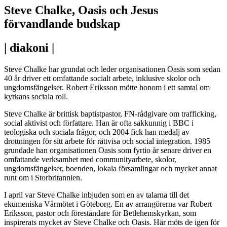
Steve Chalke, Oasis och Jesus
förvandlande budskap
| diakoni |
Steve Chalke har grundat och leder organisationen Oasis som sedan
40 år driver ett omfattande socialt arbete, inklusive skolor och
ungdomsfängelser. Robert Eriksson mötte honom i ett samtal om
kyrkans sociala roll.
Steve Chalke är brittisk baptistpastor, FN-rådgivare om trafficking,
social aktivist och författare. Han är ofta sakkunnig i BBC i
teologiska och sociala frågor, och 2004 fick han medalj av
drottningen för sitt arbete för rättvisa och social integration. 1985
grundade han organisationen Oasis som fyrtio år senare driver en
omfattande verksamhet med communityarbete, skolor,
ungdomsfängelser, boenden, lokala församlingar och mycket annat
runt om i Storbritannien.
I april var Steve Chalke inbjuden som en av talarna till det
ekumeniska Vårmötet i Göteborg. En av arrangörerna var Robert
Eriksson, pastor och föreståndare för Betlehemskyrkan, som
inspirerats mycket av Steve Chalke och Oasis. Här möts de igen för