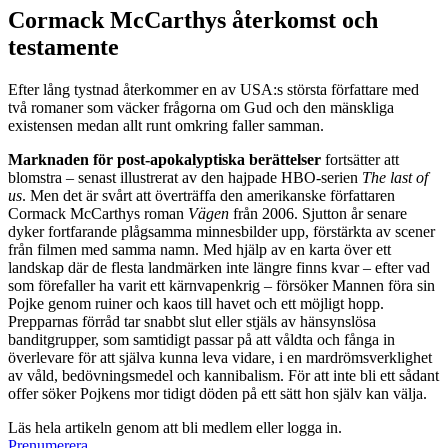
Cormack McCarthys återkomst och
testamente
Efter lång tystnad återkommer en av USA:s största författare med
två romaner som väcker frågorna om Gud och den mänskliga
existensen medan allt runt omkring faller samman.
Marknaden för post-apokalyptiska berättelser
fortsätter att
blomstra – senast illustrerat av den hajpade HBO-serien
The last of
us
. Men det är svårt att överträffa den amerikanske författaren
Cormack McCarthys roman
Vägen
från 2006. Sjutton år senare
dyker fortfarande plågsamma minnesbilder upp, förstärkta av scener
från filmen med samma namn. Med hjälp av en karta över ett
landskap där de flesta landmärken inte längre finns kvar – efter vad
som förefaller ha varit ett kärnvapenkrig – försöker Mannen föra sin
Pojke genom ruiner och kaos till havet och ett möjligt hopp.
Prepparnas förråd tar snabbt slut eller stjäls av hänsynslösa
banditgrupper, som samtidigt passar på att våldta och fånga in
överlevare för att själva kunna leva vidare, i en mardröms­verklighet
av våld, bedövningsmedel och kannibalism. För att inte bli ett sådant
offer söker Pojkens mor tidigt döden på ett sätt hon själv kan välja.
Läs hela artikeln genom att bli medlem eller logga in.
Prenumerera