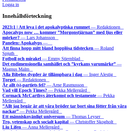
Logga in
Innehållsförteckning
2023:1 | Att leva i det apokalyptiska rummet
— Redaktionen
Apocalyps now … kommer ”Morgonstjärnan” med ljus eller
mörker?
— Lars Johansson
Panelen: Apokalyps
—
Att finna hopp mitt bland hopplösa tidstecken
— Roland
Spjuth
Fotboll och mirakel
— Emmy Stiernblad
Det endimensionella samhället och ”kyrkans varumärke”
—
Magnus Malm
Alla Bibelns dygder är tillämpbara i dag
— Inger Alestig
Torget
— Redaktionen
Är allt (s)-partiets fel?
— Arne Rasmusson
Vad vill Epoch Times?
— Pekka Mellergård
Cormack McCarthys återkomst och testamente
— Pekka
Mellergård
”Allt jag begär är att våra bröder tar bort sina fötter från våra
nackar”
— Pekka Mellergård
Ett människovänligt universum
— Thomas Leyser
Tro, vetenskap och socialt kapital
— Christoffer Skogholt
Liu Lifen
— Anna Mellergård