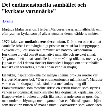
Det endimensionella samhället och
”kyrkans varumärke”
Lyssna
Magnus Malm läser om Herbert Marcuses vassa samhällskritik och
efterlyser en kyrka som på allvar utmanar denna världens makter.
1970-talet var motkulturens decennium.
Drömmen om ett annat
samhälle bröts i ett mångfaldigt prisma: marxistiska kampgrupper,
eko­kollektiv, Jesusrörelser, feministiska nätverk, akademiska
forskningsprojekt om ett alternativt samhälle och mycket annat.
Vägarna till ett annat samhälle kunde se väldigt olika ut, men vi (ja,
jag var en del i denna rörelse) förenades i hoppet om att samhället
faktiskt kan förändras, att en annan värld är möjlig.
En viktig inspirationskälla för många i denna brokiga rörelse var
Herbert Marcuses bok ”Den endimensionella människan”. Marcuse
var en av de skarpa judiska tänkarna med anknytning till
Frankfurtskolan som försökte skissa en kritisk filosofi som styrdes
varken av dogmatisk marxism eller lika dogmatisk kapitalism. Som
läsupplevelse är boken ungefär lika inspirerande som en grushög,
men under de blytunga meningarna bultar ett frihetslängtande hjärta
som drev upp pulsen på många unga i Västvärlden som kände igen