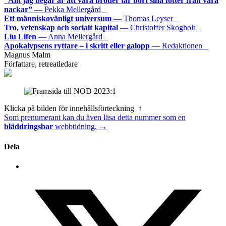
”Allt jag begär är att våra bröder tar bort sina fötter från våra
nackar”
— Pekka Mellergård
Ett människovänligt universum
— Thomas Leyser
Tro, vetenskap och socialt kapital
— Christoffer Skogholt
Liu Lifen
— Anna Mellergård
Apokalypsens ryttare – i skritt eller galopp
— Redaktionen
Magnus Malm
Författare, retreatledare
Klicka på bilden för innehållsförteckning ↑
Som prenumerant kan du även läsa detta nummer som en
bläddringsbar
webbtidning. →
Dela