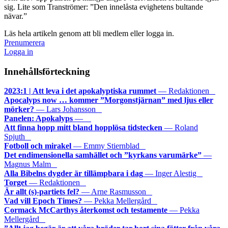
sig. Lite som Tranströmer: ”Den innelåsta evighetens bultande
nävar.”
Läs hela artikeln genom att bli medlem eller logga in.
Prenumerera
Logga in
Innehållsförteckning
2023:1 | Att leva i det apokalyptiska rummet
— Redaktionen
Apocalyps now … kommer ”Morgonstjärnan” med ljus eller
mörker?
— Lars Johansson
Panelen: Apokalyps
—
Att finna hopp mitt bland hopplösa tidstecken
— Roland
Spjuth
Fotboll och mirakel
— Emmy Stiernblad
Det endimensionella samhället och ”kyrkans varumärke”
—
Magnus Malm
Alla Bibelns dygder är tillämpbara i dag
— Inger Alestig
Torget
— Redaktionen
Är allt (s)-partiets fel?
— Arne Rasmusson
Vad vill Epoch Times?
— Pekka Mellergård
Cormack McCarthys återkomst och testamente
— Pekka
Mellergård