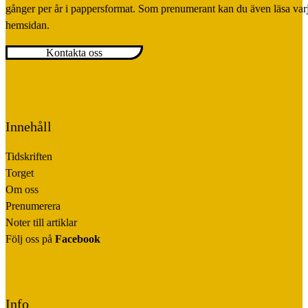
gånger per år i pappersformat. Som prenumerant kan du även läsa var
hemsidan.
Kontakta oss
Innehåll
Tidskriften
Torget
Om oss
Prenumerera
Noter till artiklar
Följ oss på
Facebook
Info