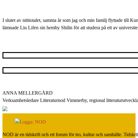
I slutet av nittiotalet, samma år som jag och min familj flyttade till K
lämnade Liu Lifen sin hemby Shilin för att studera på ett av universit
ANNA MELLERGÅRD
Verksamhetsledare Litteraturnod Vimmerby, regional litteraturutveckl
NOD är en tidskrift och ett forum för tro, kultur och samhälle. Tidskr