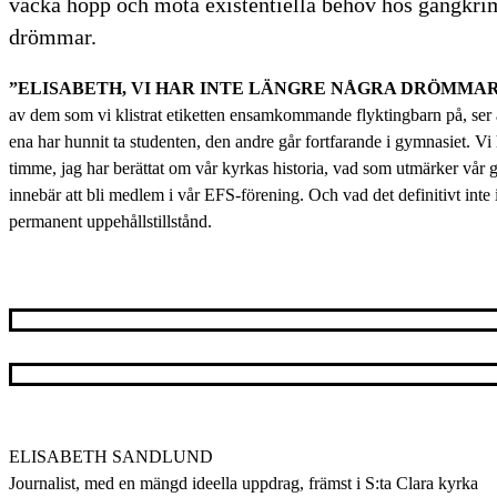
väcka hopp och möta existentiella behov hos gängkrim
drömmar.
”ELISABETH, VI HAR INTE LÄNGRE NÅGRA DRÖMMAR
av dem som vi klistrat etiketten ensamkommande flyktingbarn på, ser 
ena har hunnit ta studenten, den andre går fortfarande i gymnasiet. Vi
timme, jag har berättat om vår kyrkas historia, vad som utmärker vår
innebär att bli medlem i vår EFS-förening. Och vad det definitivt inte 
permanent uppehållstillstånd.
ELISABETH SANDLUND
Journalist, med en mängd ideella uppdrag, främst i S:ta Clara kyrka