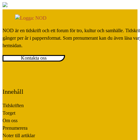
NOD är en tidskrift och ett forum för tro, kultur och samhälle. Tidskr
gånger per år i pappersformat. Som prenumerant kan du även läsa var
hemsidan.
Kontakta oss
Innehåll
Tidskriften
Torget
Om oss
Prenumerera
Noter till artiklar