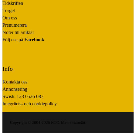
Tidskriften
Torget
Om oss
Prenumerera
Noter till artiklar
Följ oss på
Facebook
Info
Kontakta oss
Annonsering
Swish: 123 0526 087
Integritets- och cookiepolicy
Copyright © 2004-2026 NOD. Med ensamrätt.