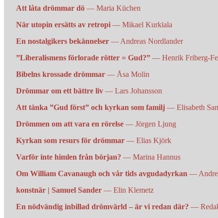
Att låta drömmar dö
— Maria Küchen
När utopin ersätts av retropi
— Mikael Kurkiala
En nostalgikers bekännelser
— Andreas Nordlander
”Liberalismens förlorade rötter = Gud?”
— Henrik Friberg-Fe
Bibelns krossade drömmar
— Åsa Molin
Drömmar om ett bättre liv
— Lars Johansson
Att tänka ”Gud först” och kyrkan som familj
— Elisabeth S
Drömmen om att vara en rörelse
— Jörgen Ljung
Kyrkan som resurs för drömmar
— Elias Kjörk
Varför inte himlen från början?
— Marina Hannus
Om William Cavanaugh och vår tids avgudadyrkan
— Andrea
konstnär | Samuel Sander
— Elin Klemetz
En nödvändig inbillad drömvärld – är vi redan där?
— Reda