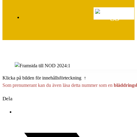
Klicka på bilden för innehållsförteckning ↑
Som prenumerant kan du även läsa detta nummer som en
bläddrings
Dela