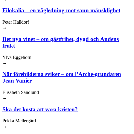
Filokalia – en vägledning mot sann mänsklighet
Peter Halldorf
→
Det nya vinet – om gästfrihet, dygd och Andens
frukt
Ylva Eggehorn
→
När förebilderna sviker – om l’Arche-grundaren
Jean Vanier
Elisabeth Sandlund
→
Ska det kosta att vara kristen?
Pekka Mellergård
→