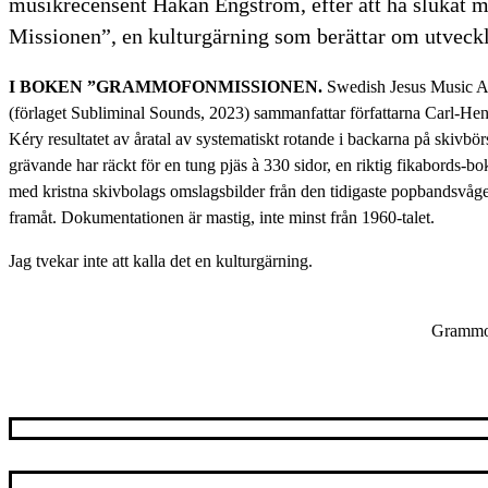
musikrecensent Håkan Engström, efter att ha slukat
Missionen”, en kulturgärning som berättar om utveck
I BOKEN ”GRAMMOFONMISSIONEN.
Swedish Jesus Music Ae
(förlaget Subliminal Sounds, 2023) sammanfattar författarna Carl-He
Kéry resultatet av åratal av systematiskt rotande i backarna på skivbör
grävande har räckt för en tung pjäs à 330 sidor, en riktig fikabords-bo
med kristna skivbolags omslagsbilder från den tidigaste popbandsvåg
framåt. Dokumentationen är mastig, inte minst från 1960-talet.
Jag tvekar inte att kalla det en kulturgärning.
Grammof