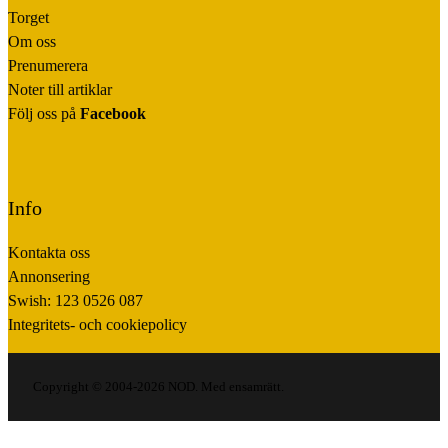
Torget
Om oss
Prenumerera
Noter till artiklar
Följ oss på
Facebook
Info
Kontakta oss
Annonsering
Swish: 123 0526 087
Integritets- och cookiepolicy
Copyright © 2004-2026 NOD. Med ensamrätt.