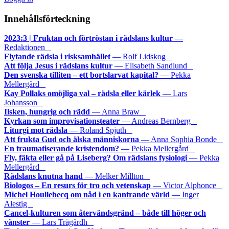
Innehållsförteckning
2023:3 | Fruktan och förtröstan i rädslans kultur
—
Redaktionen
Flytande rädsla i risksamhället
— Rolf Lidskog
Att följa Jesus i rädslans kultur
— Elisabeth Sandlund
Den svenska tilliten – ett bortslarvat kapital?
— Pekka
Mellergård
Kay Pollaks omöjliga val – rädsla eller kärlek
— Lars
Johansson
Ilsken, hungrig och rädd
— Anna Braw
Kyrkan som improvisationsteater
— Andreas Bernberg
Liturgi mot rädsla
— Roland Spjuth
Att frukta Gud och älska människorna
— Anna Sophia Bonde
En traumatiserande kristendom?
— Pekka Mellergård
Fly, fäkta eller gå på Liseberg? Om rädslans fysiologi
— Pekka
Mellergård
Rädslans knutna hand
— Melker Millton
Biologos – En resurs för tro och vetenskap
— Victor Alphonce
Michel Houllebecq om nåd i en kantrande värld
— Inger
Alestig
Cancel-kulturen som återvändsgränd – både till höger och
vänster
— Lars Trägårdh