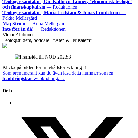
Teologer samtalar | Om Kathryn Tanner, ”ekonomisk teologi”
och finanskapitalism
— Redaktionen
Teologer samtalar | Maria Ledstam & Jonas Lundström
—
Pekka Mellergård
Maj Ström
— Anna Mellergård
Inte förrän då!
— Redaktionen
Victor Alphonce
Teologistudent, poddare i ”Aten & Jerusalem”
Klicka på bilden för innehållsförteckning ↑
Som prenumerant kan du även läsa detta nummer som en
bläddringsbar
webbtidning. →
Dela