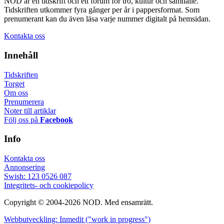
NOD är en tidskrift och ett forum för tro, kultur och samhälle.
Tidskriften utkommer fyra gånger per år i pappersformat. Som
prenumerant kan du även läsa varje nummer digitalt på hemsidan.
Kontakta oss
Innehåll
Tidskriften
Torget
Om oss
Prenumerera
Noter till artiklar
Följ oss på
Facebook
Info
Kontakta oss
Annonsering
Swish: 123 0526 087
Integritets- och cookiepolicy
Copyright © 2004-2026 NOD. Med ensamrätt.
Webbutveckling: Inmedit ("work in progress")