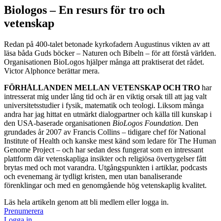
Biologos – En resurs för tro och
vetenskap
Redan på 400-talet betonade kyrkofadern Augustinus vikten av att
läsa båda Guds böcker – Naturen och Bibeln – för att förstå världen.
Organisationen BioLogos hjälper många att praktiserat det rådet.
Victor Alphonce berättar mera.
FÖRHÅLLANDEN MELLAN VETENSKAP OCH TRO
har
intresserat mig under lång tid och är en viktig orsak till att jag valt
universitetsstudier i fysik, matematik och teologi. Liksom många
andra har jag hittat en utmärkt dialogpartner och källa till kunskap i
den USA-baserade organisationen
BioLogos Foundation
. Den
grundades år 2007 av Francis Collins – tidigare chef för National
Institute of Health och kanske mest känd som ledare för The Human
Genome Project – och har sedan dess fungerat som en intressant
plattform där vetenskapliga insikter och religiösa övertygelser fått
brytas med och mot varandra. Utgångspunkten i artiklar, podcasts
och evenemang är tydligt kristen, men utan banaliserande
förenklingar och med en genomgående hög vetenskaplig kvalitet.
Läs hela artikeln genom att bli medlem eller logga in.
Prenumerera
Logga in