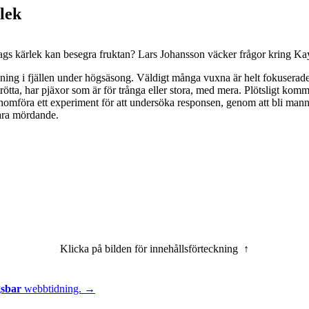
rlek
 slags kärlek kan besegra fruktan? Lars Johansson väcker frågor kring K
ning i fjällen under högsäsong. Väldigt många vuxna är helt fokuserade 
h trötta, har pjäxor som är för trånga eller stora, med mera. Plötsligt 
t genomföra ett experiment för att undersöka responsen, genom att bli ma
vara mördande.
Klicka på bilden för innehållsförteckning ↑
gsbar
webbtidning. →