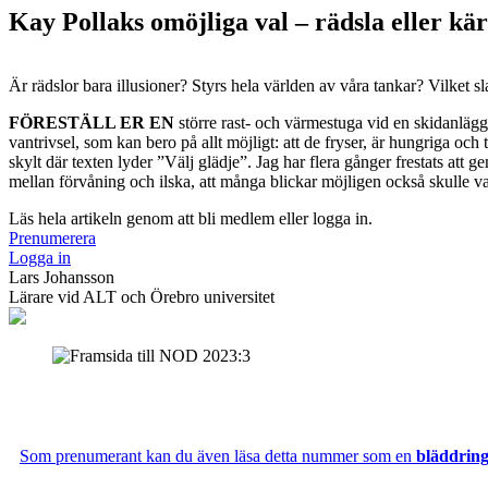
Kay Pollaks omöjliga val – rädsla eller kä
Är rädslor bara illusioner? Styrs hela världen av våra tankar? Vilket
FÖRESTÄLL ER EN
större rast- och värmestuga vid en skidanlägg
vantrivsel, som kan bero på allt möjligt: att de fryser, är hungriga oc
skylt där texten lyder ”Välj glädje”. Jag har flera gånger frestats at
mellan förvåning och ilska, att många blickar möjligen också skulle 
Läs hela artikeln genom att bli medlem eller logga in.
Prenumerera
Logga in
Lars Johansson
Lärare vid ALT och Örebro universitet
Som prenumerant kan du även läsa detta nummer som en
bläddrin