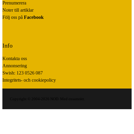
Prenumerera
Noter till artiklar
Följ oss på
Facebook
Info
Kontakta oss
Annonsering
Swish: 123 0526 087
Integritets- och cookiepolicy
Copyright © 2004-2026 NOD. Med ensamrätt.