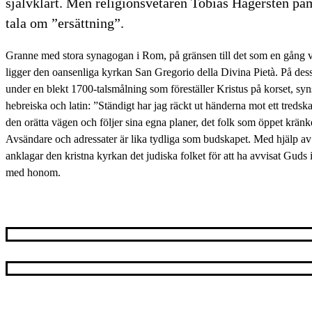
självklart. Men religionsvetaren Tobias Hägersten påmi
tala om ”ersättning”.
Granne med stora synagogan i Rom, på gränsen till det som en gång va
ligger den oansenliga kyrkan San Gregorio della Divina Pietà. På de
under en blekt 1700-talsmålning som föreställer Kristus på korset, syns
hebreiska och latin: ”Ständigt har jag räckt ut händerna mot ett treds
den orätta vägen och följer sina egna planer, det folk som öppet kränk
Avsändare och adressater är lika tydliga som budskapet. Med hjälp av
anklagar den kristna kyrkan det judiska folket för att ha avvisat Guds
med honom.